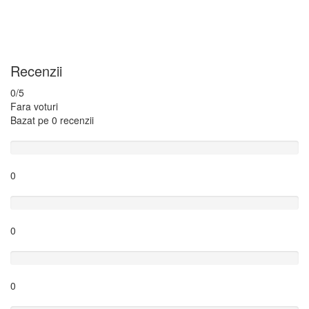
Recenzii
0
/5
Fara voturi
Bazat pe
0 recenzii
Excelent
0
Foarte bine
0
Bine
0
Slab