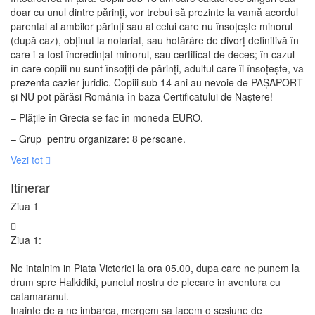
doar cu unul dintre părinți, vor trebui să prezinte la vamă acordul
parental al ambilor părinți sau al celui care nu însoțește minorul
(după caz), obținut la notariat, sau hotărâre de divorț definitivă în
care i-a fost încredințat minorul, sau certificat de deces; în cazul
în care copiii nu sunt însoțiți de părinți, adultul care îi însoțește, va
prezenta cazier juridic. Copiii sub 14 ani au nevoie de PAȘAPORT
și NU pot părăsi România în baza Certificatului de Naștere!
– Plățile în Grecia se fac în moneda EURO.
– Grup pentru organizare: 8 persoane.
Vezi tot
Itinerar
Ziua 1
Ziua 1:
Ne intalnim in Piata Victoriei la ora 05.00, dupa care ne punem la
drum spre Halkidiki, punctul nostru de plecare in aventura cu
catamaranul.
Inainte de a ne imbarca, mergem sa facem o sesiune de