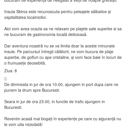
bucuram de experiența de neegalat a vieții de noapte grecești.
Insula Skiros este recunoscuta pentru peisajele sălbatice și
ospitalitatea localnicilor.
Aici vom avea ocazia sa ne relaxam pe plajele sale superbe si sa
ne bucuram de gastronomia locală delicioasă.
Dar aventura noastră nu se va limita doar la aceste minunate
insule. Pe parcursul întregii călătorii, ne vom bucura de plaje
superbe, de golfuri cu ape cristaline, și vom face baie în locuri de
o frumusețe deosebită.
Ziua: 8
De dimineata in jur de ora 10.00, ajungem in port dupa care ne
punem la drum spre Bucuresti.
Seara in jur de ora 23.00, in functie de trafic ajungem in
Bucuresti.
Revenim acasă mai bogați în experiențe pe care cu siguranță nu
le vom uita niciodată!