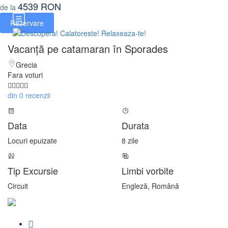
4539 RON
de la
Rezervare
Vacanță pe catamaran în Sporades
Grecia
Fara voturi
din 0 recenzii
Data
Durata
Locuri epuizate
8 zile
Tip Excursie
Limbi vorbite
Circuit
Engleză, Română