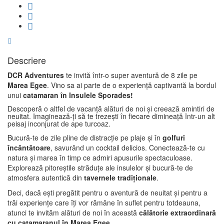
Descriere
DCR Adventures
te invită într-o super aventură de 8 zile pe
Marea Egee
. Vino sa ai parte de o experiență captivantă la bordul
unui
catamaran în Insulele Sporades!
Descoperă o altfel de vacanță alături de noi și creează amintiri de
neuitat. Imaginează-ți să te trezești în fiecare dimineață într-un alt
peisaj inconjurat de ape turcoaz.
Bucură-te de zile pline de distracție pe plaje și în
golfuri
încântătoare
, savurând un cocktail delicios. Conectează-te cu
natura și marea în timp ce admiri apusurile spectaculoase.
Explorează pitoreștile străduțe ale insulelor și bucură-te de
atmosfera autentică din
tavernele tradiționale
.
Deci, dacă ești pregătit pentru o aventură de neuitat și pentru a
trăi experiențe care îți vor rămâne în suflet pentru totdeauna,
atunci te invităm alături de noi în această
călătorie extraordinară
cu catamaranul în Marea Egee
.