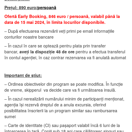
Prețul: 890 euro/
persoană
Ofertă Early Booking, 846 euro / persoan
ă
, valabil până la
data de 15 mai 2024, în limita locurilor disponibile.
– După efectuarea rezervării veți primi pe email informațiile
conturilor noastre bancare
– În cazul în care se optează pentru plata prin transfer
bancar,
aveți la dispoziție 48 de ore
pentru a efectua transferul
în contul agenției, în caz contrar rezervarea va fi anulată automat
Important de știut:
– Ordinea obiectivelor din program se poate modifica. În funcție
de vreme, skipperul va decide care va fi următoarea insulă.
– În cazul nerealizării numărului minim de participanți menționat,
agenția își rezervă dreptul de a anula excursia, oferind
posibilitatea înscrierii la un program similar sau rambursarea
sumei
– Carte de identitate (CI) sau pașaport valabil încă 6 luni de la
întoarcerea în țară. Copiii sub 18 ani care călătoresc singuri sau