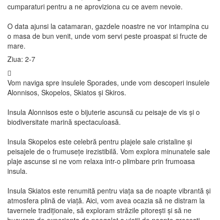
cumparaturi pentru a ne aproviziona cu ce avem nevoie.
O data ajunsi la catamaran, gazdele noastre ne vor intampina cu
o masa de bun venit, unde vom servi peste proaspat si fructe de
mare.
Ziua: 2-7
Vom naviga spre insulele Sporades, unde vom descoperi insulele
Alonnisos, Skopelos, Skiatos și Skiros.
Insula Alonnisos este o bijuterie ascunsă cu peisaje de vis și o
biodiversitate marină spectaculoasă.
Insula Skopelos este celebră pentru plajele sale cristaline și
peisajele de o frumusețe irezistibilă. Vom explora minunatele sale
plaje ascunse si ne vom relaxa intr-o plimbare prin frumoasa
insula.
Insula Skiatos este renumită pentru viața sa de noapte vibrantă și
atmosfera plină de viață. Aici, vom avea ocazia să ne distram la
tavernele tradiționale, să exploram străzile pitorești și să ne