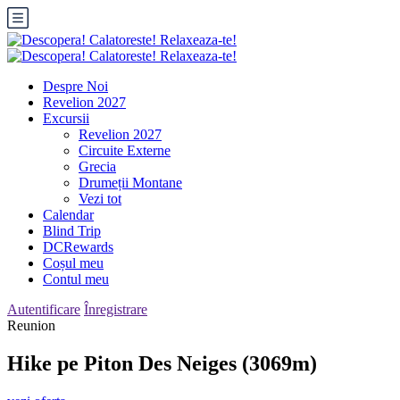
Despre Noi
Revelion 2027
Excursii
Revelion 2027
Circuite Externe
Grecia
Drumeții Montane
Vezi tot
Calendar
Blind Trip
DCRewards
Coșul meu
Contul meu
Autentificare
Înregistrare
Reunion
Hike pe Piton Des Neiges (3069m)