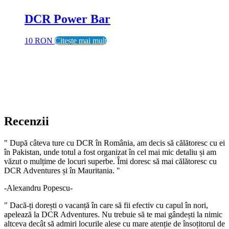
DCR Power Bar
10 RON
Citește mai mult
Recenzii
" După câteva ture cu DCR în România, am decis să călătoresc cu ei
în Pakistan, unde totul a fost organizat în cel mai mic detaliu și am
văzut o mulțime de locuri superbe. Îmi doresc să mai călătoresc cu
DCR Adventures și în Mauritania. "
-Alexandru Popescu-
" Dacă-ți dorești o vacanță în care să fii efectiv cu capul în nori,
apelează la DCR Adventures. Nu trebuie să te mai gândești la nimic
altceva decât să admiri locurile alese cu mare atenție de însoțitorul de