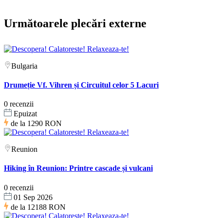
Următoarele plecări externe
Bulgaria
Drumeție Vf. Vihren și Circuitul celor 5 Lacuri
0 recenzii
Epuizat
de la
1290 RON
Reunion
Hiking în Reunion: Printre cascade și vulcani
0 recenzii
01 Sep 2026
de la
12188 RON