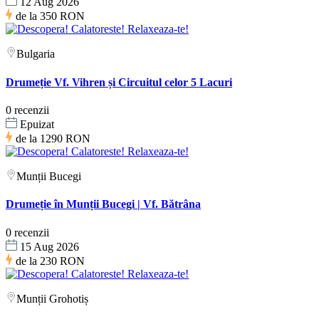
12 Aug 2026
de la
350 RON
Bulgaria
Drumeție Vf. Vihren și Circuitul celor 5 Lacuri
0 recenzii
Epuizat
de la
1290 RON
Munții Bucegi
Drumeție în Munții Bucegi | Vf. Bătrâna
0 recenzii
15 Aug 2026
de la
230 RON
Munții Grohotiș