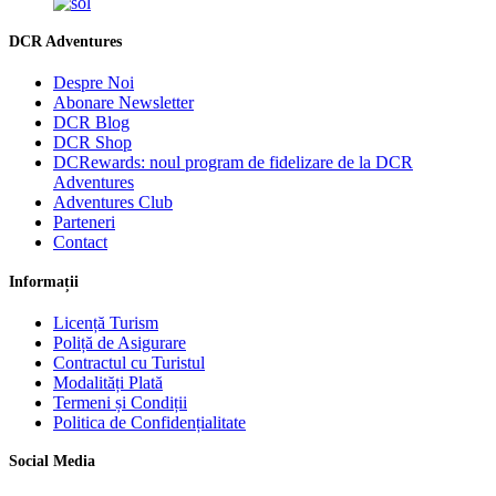
DCR Adventures
Despre Noi
Abonare Newsletter
DCR Blog
DCR Shop
DCRewards: noul program de fidelizare de la DCR
Adventures
Adventures Club
Parteneri
Contact
Informații
Licență Turism
Poliță de Asigurare
Contractul cu Turistul
Modalități Plată
Termeni și Condiții
Politica de Confidențialitate
Social Media