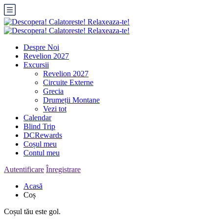
Despre Noi
Revelion 2027
Excursii
Revelion 2027
Circuite Externe
Grecia
Drumeții Montane
Vezi tot
Calendar
Blind Trip
DCRewards
Coșul meu
Contul meu
Autentificare
Înregistrare
Acasă
Coș
Coșul tău este gol.