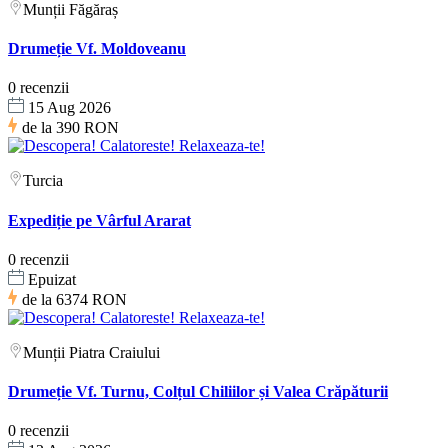
Munții Făgăraș
Drumeție Vf. Moldoveanu
0 recenzii
15 Aug 2026
de la
390 RON
Turcia
Expediție pe Vârful Ararat
0 recenzii
Epuizat
de la
6374 RON
Munții Piatra Craiului
Drumeție Vf. Turnu, Colțul Chiliilor și Valea Crăpăturii
0 recenzii