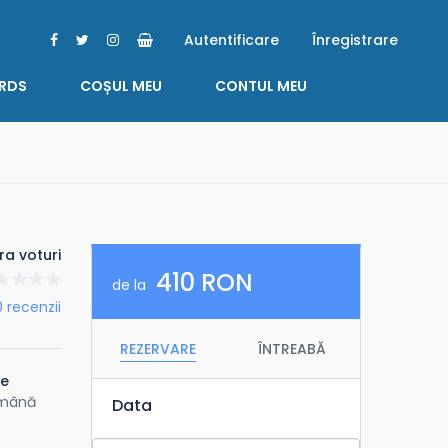
Autentificare
Înregistrare
RDS
COȘUL MEU
CONTUL MEU
ra voturi
410 RON
de la
0 recenzii
REZERVARE
ÎNTREABĂ
te
omână
Data