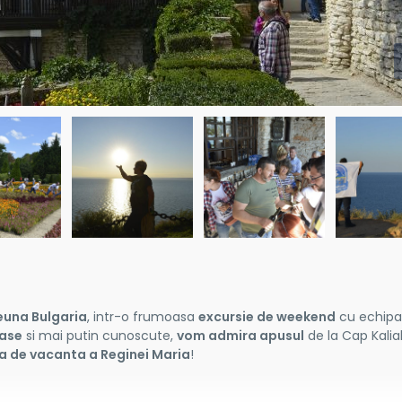
euna Bulgaria
, intr-o frumoasa
excursie de weekend
cu echip
rase
si mai putin cunoscute,
vom admira apusul
de la Cap Kalia
a de vacanta a Reginei Maria
!