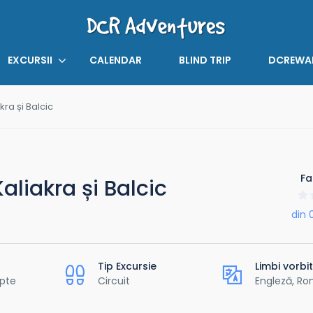
EXCURSII
CALENDAR
BLIND TRIP
DCREWA
ra și Balcic
Fa
aliakra și Balcic
din 
Tip Excursie
Limbi vorbi
apte
Circuit
Engleză, R