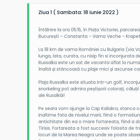
care nu insoteste minorul (dupa caz), obtinut l
Ziua 1 ( Sambata: 18 iunie 2022 )
minorul, sau certificat de deces; in cazul in ca
cazier judiciar. Copiii sub 14 ani au nevoie de
Întâlnire la ora 05:15, în Piața Victoriei, parca
București – Constanta - Vama Veche - Krapets
La 18 km de vama României cu Bulgaria (via Va
lunga, lata, curata, cu nisip fin si inconjurata d
Russalka este un sat de vacanta aflat la num
înaltă și stâncoasă cu plaje mici și ascunse c
Plaja Russalka este situata intr-un golf, inconj
snorkeling pot admira peștișorii colorați, căluți
ale Rusalkăi!
Pe seara vom ajunge la Cap Kaliakra, stanca ce
inaltime fata de nivelul marii, fiind o formatiu
antichitate din ea o mare fortareata, fiind 
Tirisis. Fortareata a fost succesiv folosita de tr
locuri de la Marea Neagra unde se poate obser