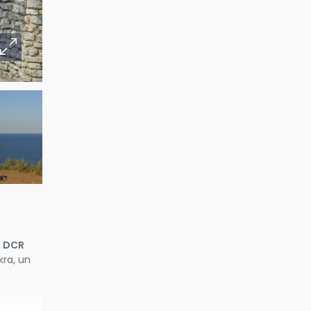
a
DCR
kra, un