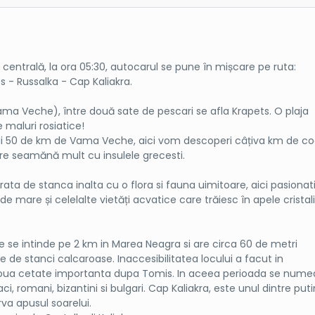
a notariat, sau hotarare de divort definitiva in care i-a fost inc
re copiii nu sunt insotiti de parinti, adultul care-i insoteste, va p
 PASAPORT si NU pot parasi Romania in baza Certificatului de Nast
rea centrală, la ora 05:30, autocarul se pune în mișcare pe ruta:
 - Russalka - Cap Kaliakra.
ma Veche), între două sate de pescari se afla Krapets. O plaja
e maluri rosiatice!
ai 50 de km de Vama Veche, aici vom descoperi câțiva km de c
are seamănă mult cu insulele grecesti.
urata de stanca inalta cu o flora si fauna uimitoare, aici pasionati
i de mare și celelalte vietăți acvatice care trăiesc în apele cristal
 se intinde pe 2 km in Marea Neagra si are circa 60 de metri
ne de stanci calcaroase. Inaccesibilitatea locului a facut in
a doua cetate importanta dupa Tomis. In aceea perioada se nume
aci, romani, bizantini si bulgari. Cap Kaliakra, este unul dintre put
va apusul soarelui.