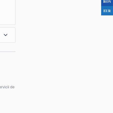
RON
EUR
u
ria
iind
ervicii de
ria,