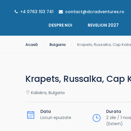
+4 0763 103 741
contact@dcradventures.ro
DESPRE NOI
REVELION 2027
Acasă
Bulgaria
Krapets, Russalka, Cap Kaliak
Krapets, Russalka, Cap K
Kaliakra, Bulgaria
Data
Durata
Locuri epuizate
2 zile / 1 no
(Extern)