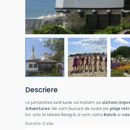
Descriere
La jumatatea lunii Iunie va invitam sa
vizitam impr
Adventures
. Ne vom bucura de soare pe
plaje ret
loc unic la Marea Neagră, si vom vizita
Balcik
si
cas
Durata: 2 zile