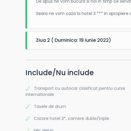
De apus ne vom bucura si noi in timp ce servim 
Seara ne vom caza la hotel 3 *** in apropiere d
Ziua 2 ( Duminica: 19 iunie 2022)
Vom servi micul dejun la hotel si ne vom indrep
plaja, plimbare sau cumparaturi.
Dupa ce vom servi pranzul la una dintre tavern
Include/Nu include
Punctul de atractie al statiunii Balcik este Cast
Transport cu autocar clasificat pentru curse
inconjurat de munti si de Marea Neagra. Foarte
internationale
aduce un plus de romantism. Cu o arhitectura s
Taxele de drum
Gradina Botanica din Balcik este a doua atract
fiind construita si amenajata imediat dupa term
Cazare hotel 3*, camere duble/triple
imparatului rus Nickolai al II-lea.
Mic dejun