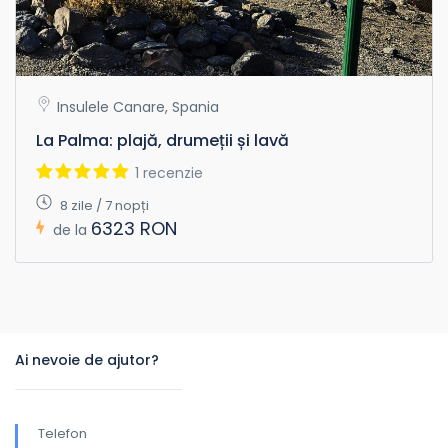
Insulele Canare, Spania
La Palma: plajă, drumeții și lavă
1 recenzie
8 zile / 7 nopți
6323 RON
de la
Ai nevoie de ajutor?
Telefon