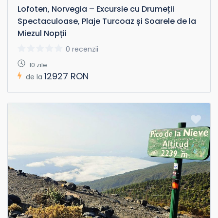
Lofoten, Norvegia – Excursie cu Drumeții
Spectaculoase, Plaje Turcoaz și Soarele de la
Miezul Nopții
0 recenzii
10 zile
12927 RON
de la