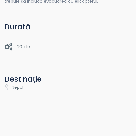
trebuie să includă evacuarea cu elicopterul.
Durată
20 zile
Destinație
Nepal