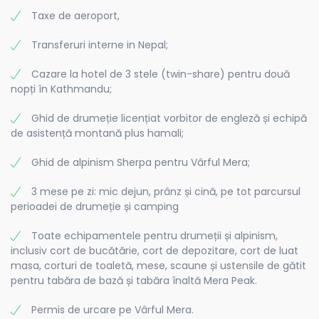
ochelari soare
Taxe de aeroport,
frontal
sosete lana
Transferuri interne in Nepal;
șosete trekking
mănuși
Cazare la hotel de 3 stele (twin-share) pentru două
buff
nopți în Kathmandu;
căciulă
cască de alpinism
Ghid de drumeție licențiat vorbitor de engleză și echipă
trusă medicală proprie
de asistență montană plus hamali;
trusă personală de igienă
cremă de soare
Ghid de alpinism Sherpa pentru Vârful Mera;
3 mese pe zi: mic dejun, prânz și cină, pe tot parcursul
perioadei de drumeție și camping
Toate echipamentele pentru drumeții și alpinism,
inclusiv cort de bucătărie, cort de depozitare, cort de luat
masa, corturi de toaletă, mese, scaune și ustensile de gătit
pentru tabăra de bază și tabăra înaltă Mera Peak.
Permis de urcare pe Vârful Mera.