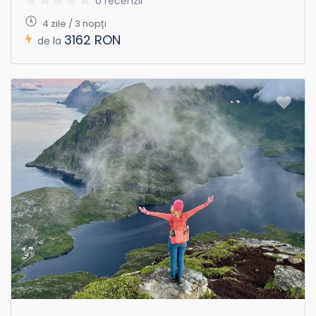
0 recenzii
4 zile / 3 nopți
3162 RON
de la