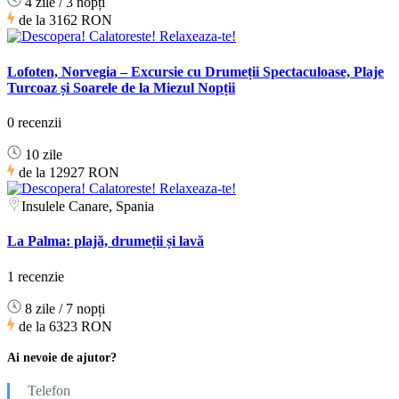
4 zile / 3 nopți
de la
3162 RON
Lofoten, Norvegia – Excursie cu Drumeții Spectaculoase, Plaje
Turcoaz și Soarele de la Miezul Nopții
0 recenzii
10 zile
de la
12927 RON
Insulele Canare, Spania
La Palma: plajă, drumeții și lavă
1 recenzie
8 zile / 7 nopți
de la
6323 RON
Ai nevoie de ajutor?
Telefon