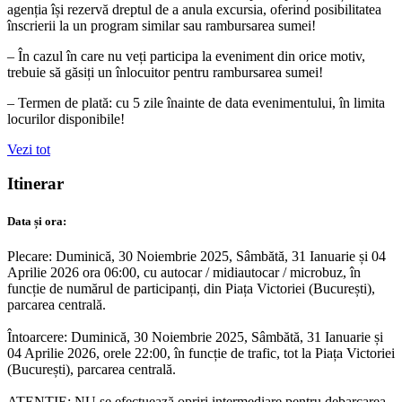
agenția își rezervă dreptul de a anula excursia, oferind posibilitatea
înscrierii la un program similar sau rambursarea sumei!
– În cazul în care nu veți participa la eveniment din orice motiv,
trebuie să găsiți un înlocuitor pentru rambursarea sumei!
– Termen de plată: cu 5 zile înainte de data evenimentului, în limita
locurilor disponibile!
Vezi tot
Itinerar
Data și ora:
Plecare: Duminică, 30 Noiembrie 2025, Sâmbătă, 31 Ianuarie și 04
Aprilie 2026 ora 06:00, cu autocar / midiautocar / microbuz, în
funcție de numărul de participanți, din Piața Victoriei (București),
parcarea centrală.
Întoarcere: Duminică, 30 Noiembrie 2025, Sâmbătă, 31 Ianuarie și
04 Aprilie 2026, orele 22:00, în funcție de trafic, tot la Piața Victoriei
(București), parcarea centrală.
ATENȚIE: NU se efectuează opriri intermediare pentru debarcarea