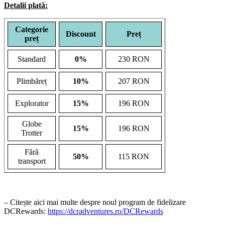
Detalii plată:
Categorie
Discount
Preț
preț
Standard
0%
230 RON
Plimbăreț
10%
207 RON
Explorator
15%
196 RON
Globe
15%
196 RON
Trotter
Fără
50%
115 RON
transport
– Citește aici mai multe despre noul program de fidelizare
DCRewards:
https://dcradventures.ro/DCRewards