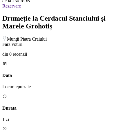
de la
230 RON
Rezervare
Drumeție la Cerdacul Stanciului și
Marele Grohotiș
Munții Piatra Craiului
Fara voturi
din 0 recenzii
Data
Locuri epuizate
Durata
1 zi