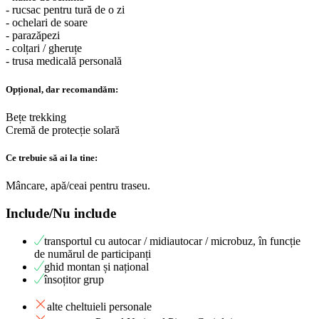
- rucsac pentru tură de o zi
- ochelari de soare
- parazăpezi
- colțari / gheruțe
- trusa medicală personală
Opțional, dar recomandăm:
Bețe trekking
Cremă de protecție solară
Ce trebuie să ai la tine:
Mâncare, apă/ceai pentru traseu.
Include/Nu include
transportul cu autocar / midiautocar / microbuz, în funcție
de numărul de participanți
ghid montan și național
însoțitor grup
alte cheltuieli personale