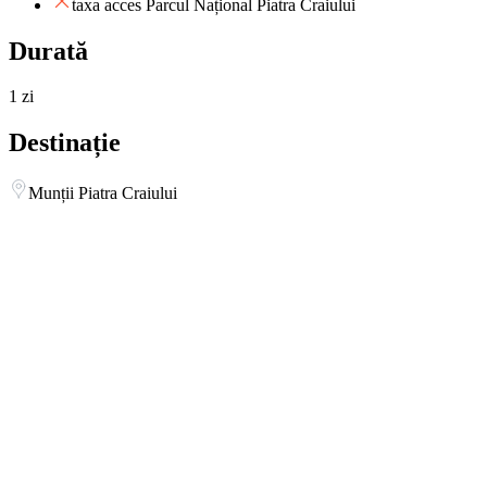
taxa acces Parcul Național Piatra Craiului
Durată
1 zi
Destinație
Munții Piatra Craiului