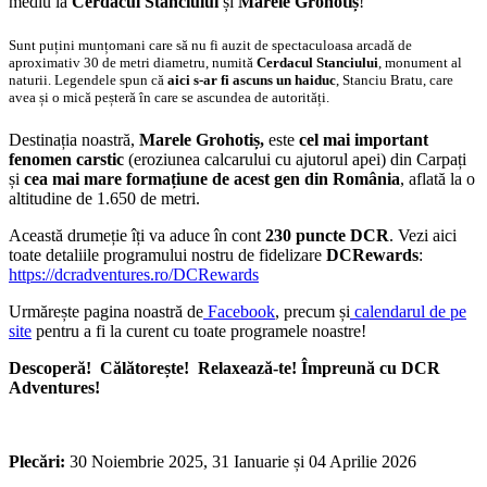
mediu la
Cerdacul Stanciului
și
Marele Grohotiș
!
Sunt puțini munțomani care să nu fi auzit de spectaculoasa arcadă de
aproximativ 30 de metri diametru, numită
Cerdacul Stanciului
, monument al
naturii. Legendele spun că
aici s-ar fi ascuns un haiduc
, Stanciu Bratu, care
avea și o mică peșteră în care se ascundea de autorități.
Destinația noastră,
Marele Grohotiș,
este
cel mai important
fenomen carstic
(eroziunea calcarului cu ajutorul apei) din Carpați
și
cea mai mare formațiune de acest gen din România
, aflată la o
altitudine de 1.650 de metri.
Această drumeție îți va aduce în cont
230 puncte DCR
. Vezi aici
toate detaliile programului nostru de fidelizare
DCRewards
:
https://dcradventures.ro/DCRewards
Urmărește pagina noastră de
Facebook
, precum și
calendarul de pe
site
pentru a fi la curent cu toate programele noastre!
Descoperă!
Călătorește!
Relaxează-te!
Împreună cu DCR
Adventures!
Plecări:
30 Noiembrie 2025, 31 Ianuarie și 04 Aprilie 2026