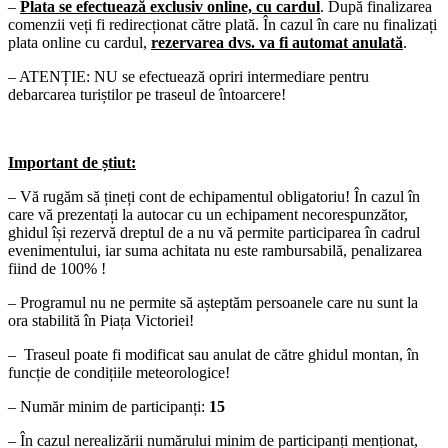
–
Plata se efectuează exclusiv online, cu cardul
. După finalizarea
comenzii veți fi redirecționat către plată. În cazul în care nu finalizați
plata online cu cardul,
rezervarea dvs. va fi automat anulată
.
– ATENȚIE: NU se efectuează opriri intermediare pentru
debarcarea turiștilor pe traseul de întoarcere!
Important de știut:
– Vă rugăm să țineți cont de echipamentul obligatoriu! În cazul în
care vă prezentați la autocar cu un echipament necorespunzător,
ghidul își rezervă dreptul de a nu vă permite participarea în cadrul
evenimentului, iar suma achitata nu este rambursabilă, penalizarea
fiind de 100% !
– Programul nu ne permite să așteptăm persoanele care nu sunt la
ora stabilită în Piața Victoriei!
– Traseul poate fi modificat sau anulat de către ghidul montan, în
funcție de condițiile meteorologice!
– Număr minim de participanți:
15
– În cazul nerealizării numărului minim de participanți menționat,