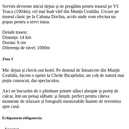
Servim devreme micul dejun și ne pregătim pentru traseul pe Vf.
Toaca (1904m), cel mai înalt vârf din Munții Ceahlău. Urcare pe
traseul clasic pe la Cabana Dochia, acolo unde vom efectua un
popas pentru a servi masa.
Detalii traseu:
Distanța: 14 km
Durata: 8 ore
Diferența de nivel: 1000m
Ziua 3
Mic dejun și check-out hotel. Pe drumul de întoarcere din Munții
Ceahlău, facem o oprire la Cheile Bicajelului, un colț de natură mai
puțin cunoscut, dar spectaculos.
Aici ne bucurăm de o plimbare printre stânci abrupte și pereți de
calcar, într-un peisaj sălbatic și liniștit, perfect pentru câteva
momente de relaxare și fotografii memorabile înainte de revenirea
spre casă.
Echipament obligatoriu: