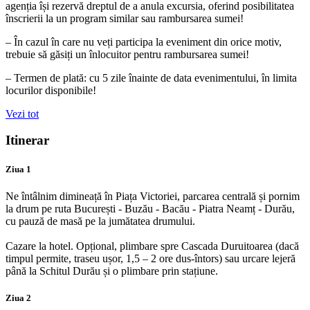
agenția își rezervă dreptul de a anula excursia, oferind posibilitatea
înscrierii la un program similar sau rambursarea sumei!
– În cazul în care nu veți participa la eveniment din orice motiv,
trebuie să găsiți un înlocuitor pentru rambursarea sumei!
– Termen de plată: cu 5 zile înainte de data evenimentului, în limita
locurilor disponibile!
Vezi tot
Itinerar
Ziua 1
Ne întâlnim dimineață în Piața Victoriei, parcarea centrală și pornim
la drum pe ruta București - Buzău - Bacău - Piatra Neamț - Durău,
cu pauză de masă pe la jumătatea drumului.
Cazare la hotel. Opțional, plimbare spre Cascada Duruitoarea (dacă
timpul permite, traseu ușor, 1,5 – 2 ore dus-întors) sau urcare lejeră
până la Schitul Durău și o plimbare prin stațiune.
Ziua 2