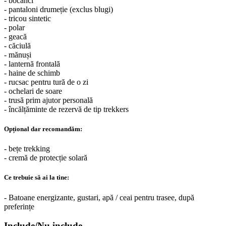
- bocanci
- pantaloni drumeție (exclus blugi)
- tricou sintetic
- polar
- geacă
- căciulă
- mănuși
- lanternă frontală
- haine de schimb
- rucsac pentru tură de o zi
- ochelari de soare
- trusă prim ajutor personală
- încălțăminte de rezervă de tip trekkers
Opțional dar recomandăm:
- bețe trekking
- cremă de protecție solară
Ce trebuie să ai la tine:
- Batoane energizante, gustari, apă / ceai pentru trasee, după
preferințe
Include/Nu include