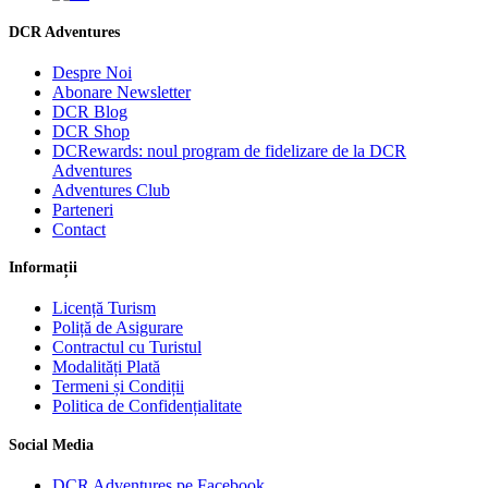
DCR Adventures
Despre Noi
Abonare Newsletter
DCR Blog
DCR Shop
DCRewards: noul program de fidelizare de la DCR
Adventures
Adventures Club
Parteneri
Contact
Informații
Licență Turism
Poliță de Asigurare
Contractul cu Turistul
Modalități Plată
Termeni și Condiții
Politica de Confidențialitate
Social Media
DCR Adventures pe Facebook