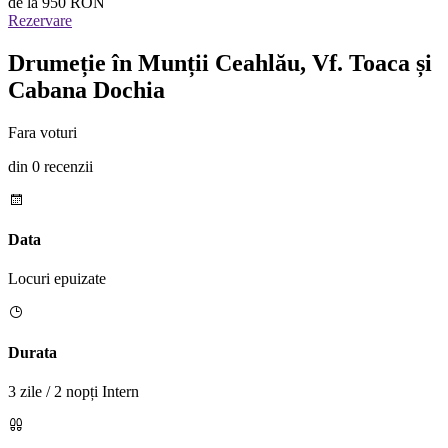
de la
950 RON
Rezervare
Drumeție în Munții Ceahlău, Vf. Toaca și
Cabana Dochia
Fara voturi
din 0 recenzii
Data
Locuri epuizate
Durata
3 zile / 2 nopți Intern