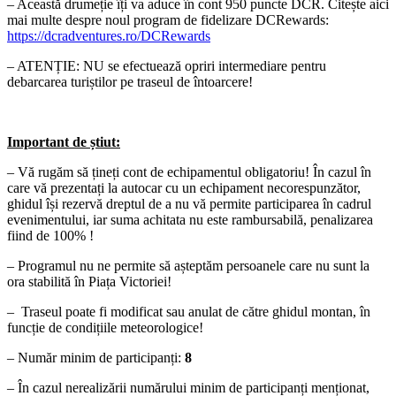
– Această drumeție îți va aduce în cont 950 puncte DCR. Citește aici
mai multe despre noul program de fidelizare DCRewards:
https://dcradventures.ro/DCRewards
– ATENȚIE: NU se efectuează opriri intermediare pentru
debarcarea turiștilor pe traseul de întoarcere!
Important de știut:
– Vă rugăm să țineți cont de echipamentul obligatoriu! În cazul în
care vă prezentați la autocar cu un echipament necorespunzător,
ghidul își rezervă dreptul de a nu vă permite participarea în cadrul
evenimentului, iar suma achitata nu este rambursabilă, penalizarea
fiind de 100% !
– Programul nu ne permite să așteptăm persoanele care nu sunt la
ora stabilită în Piața Victoriei!
– Traseul poate fi modificat sau anulat de către ghidul montan, în
funcție de condițiile meteorologice!
– Număr minim de participanți:
8
– În cazul nerealizării numărului minim de participanți menționat,