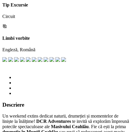
Tip Excursie
Circuit
Limbi vorbite
Engleză, Română
Descriere
Un weekend extins dedicat naturii, drumeției și momentelor de
liniște la înălțime!
DCR Adventures
te invită să explorăm împreună
potecile spectaculoase ale
Masivului Ceahlău
. Fie că ești la prima
drumeție în Munții Ceahlău
sau revii să redescoperi acest masiv