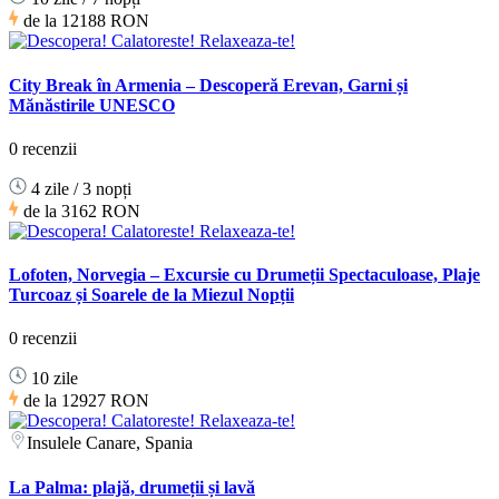
de la
12188 RON
City Break în Armenia – Descoperă Erevan, Garni și
Mănăstirile UNESCO
0 recenzii
4 zile / 3 nopți
de la
3162 RON
Lofoten, Norvegia – Excursie cu Drumeții Spectaculoase, Plaje
Turcoaz și Soarele de la Miezul Nopții
0 recenzii
10 zile
de la
12927 RON
Insulele Canare, Spania
La Palma: plajă, drumeții și lavă