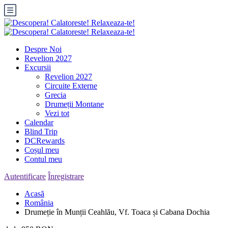
Despre Noi
Revelion 2027
Excursii
Revelion 2027
Circuite Externe
Grecia
Drumeții Montane
Vezi tot
Calendar
Blind Trip
DCRewards
Coșul meu
Contul meu
Autentificare
Înregistrare
Acasă
România
Drumeție în Munții Ceahlău, Vf. Toaca și Cabana Dochia