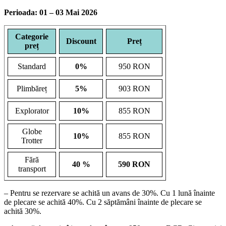
Perioada: 01 – 03 Mai 2026
Categorie
Discount
Preț
preț
Standard
0%
950 RON
Plimbăreț
5%
903 RON
Explorator
10%
855 RON
Globe
10%
855 RON
Trotter
Fără
40 %
590 RON
transport
– Pentru se rezervare se achită un avans de 30%. Cu 1 lună înainte
de plecare se achită 40%. Cu 2 săptămâni înainte de plecare se
achită 30%.