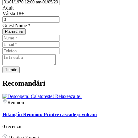
Adult
Vârsta 18+
Guest Name
*
Rezervare
Recomandări
Reunion
Hiking în Reunion: Printre cascade și vulcani
0 recenzii
10 zile / 7 nopți