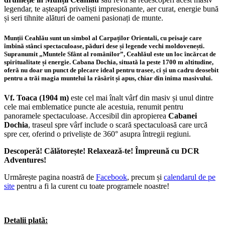
legendar, te așteaptă priveliști impresionante, aer curat, energie bună
și seri tihnite alături de oameni pasionați de munte.
Munții Ceahlău sunt un simbol al Carpaților Orientali, cu peisaje care
îmbină stânci spectaculoase, păduri dese și legende vechi moldovenești.
Supranumit „Muntele Sfânt al românilor”, Ceahlăul este un loc încărcat de
spiritualitate și energie. Cabana Dochia, situată la peste 1700 m altitudine,
oferă nu doar un punct de plecare ideal pentru trasee, ci și un cadru deosebit
pentru a trăi magia muntelui la răsărit și apus, chiar din inima masivului.
Vf. Toaca (1904 m)
este cel mai înalt vârf din masiv și unul dintre
cele mai emblematice puncte ale acestuia, renumit pentru
panoramele spectaculoase. Accesibil din apropierea
Cabanei
Dochia
, traseul spre vârf include o scară spectaculoasă care urcă
spre cer, oferind o priveliște de 360° asupra întregii regiuni.
Descoperă! Călătorește! Relaxează-te! Împreună cu DCR
Adventures!
Urmărește pagina noastră de
Facebook
, precum și
calendarul de pe
site
pentru a fi la curent cu toate programele noastre!
Detalii plată: