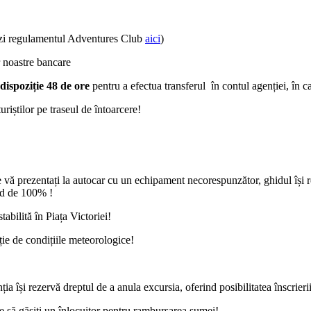
ezi regulamentul Adventures Club
aici
)
r noastre bancare
 dispoziție 48 de ore
pentru a efectua transferul în contul agenției, în 
iștilor pe traseul de întoarcere!
 vă prezentați la autocar cu un echipament necorespunzător, ghidul își r
ind de 100% !
abilită în Piața Victoriei!
ție de condițiile meteorologice!
ia își rezervă dreptul de a anula excursia, oferind posibilitatea înscrie
ie să găsiți un înlocuitor pentru rambursarea sumei!