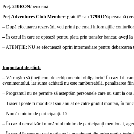
Preț:
210RON
/persoană
Preț
Adventures Club Member
: gratuit* sau
179RON
/persoană (v
–
După efectuarea rezervării veți primi pe email informațiile conturilo
–
În cazul în care se optează pentru plata prin transfer bancar,
aveți la
–
ATENȚIE: NU se efectuează opriri intermediare pentru debarcarea tur
Important de știut:
– Vă rugăm să țineți cont de echipamentul obligatoriu! În cazul în care
evenimentului, iar suma achitată nu este rambursabilă, penalizarea fi
– Programul nu ne permite să așteptăm persoanele care nu sunt la ora st
– Traseul poate fi modificat sau anulat de către ghidul montan, în func
– Număr minim de participanți: 15
– În cazul nerealizării numărului minim de participanți menționat, agenț
– În cazul în care nu veți participa la eveniment din orice motiv, trebu