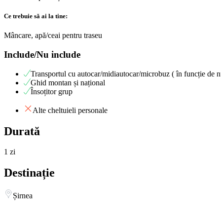
Ce trebuie să ai la tine:
Mâncare, apă/ceai pentru traseu
Include/Nu include
Transportul cu autocar/midiautocar/microbuz ( în funcție de n
Ghid montan și național
Însoțitor grup
Alte cheltuieli personale
Durată
1 zi
Destinație
Șirnea