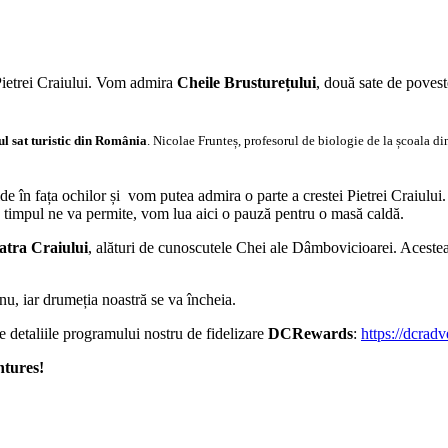
 Pietrei Craiului. Vom admira
Cheile Brusturețului
, două sate de poves
l sat turistic din România
. Nicolae Frunteș, profesorul de biologie de la școala din 
ide în fața ochilor și vom putea admira o parte a crestei Pietrei Craiul
 timpul ne va permite, vom lua aici o pauză pentru o masă caldă.
atra Craiului
, alături de cunoscutele Chei ale Dâmbovicioarei. Acestea
u, iar drumeția noastră se va încheia.
te detaliile programului nostru de fidelizare
DCRewards
:
https://dcra
tures!