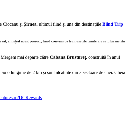
te Ciocanu și
Șirnea
, ultimul fiind și una din destinațiile
Blind Trip
sat, a inițiat acest proiect, fiind convins ca frumusețile rurale ale satului merită
ui. Mergem mai departe către
Cabana Brustureț
, construită în anul
 au o lungime de 2 km și sunt alcătuite din 3 sectoare de chei: Cheia
dventures.ro/DCRewards