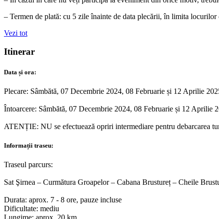
– Termen de plată: cu 5 zile înainte de data plecării, în limita locurilor
Vezi tot
Itinerar
Data și ora:
Plecare: Sâmbătă, 07 Decembrie 2024, 08 Februarie și 12 Aprilie 2025, 
Întoarcere: Sâmbătă, 07 Decembrie 2024, 08 Februarie și 12 Aprilie 2025,
ATENȚIE: NU se efectuează opriri intermediare pentru debarcarea turiș
Informații traseu:
Traseul parcurs:
Sat Şirnea – Curmătura Groapelor – Cabana Brustureț – Cheile Brustur
Durata: aprox. 7 - 8 ore, pauze incluse
Dificultate: mediu
Lungime: aprox. 20 km