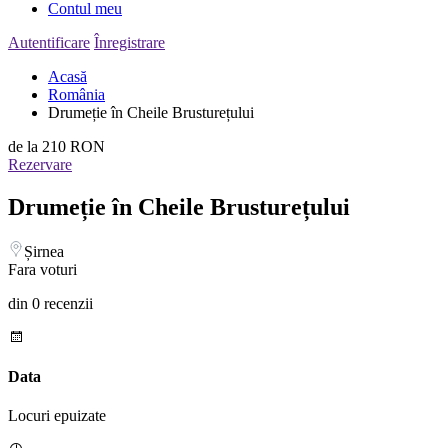
Contul meu
Autentificare
Înregistrare
Acasă
România
Drumeție în Cheile Brusturețului
de la
210 RON
Rezervare
Drumeție în Cheile Brusturețului
Șirnea
Fara voturi
din 0 recenzii
Data
Locuri epuizate