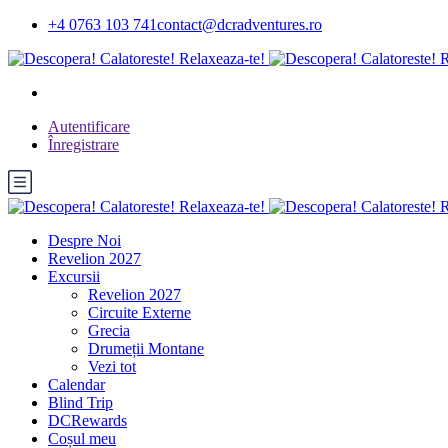
+4 0763 103 741
contact@dcradventures.ro
Autentificare
Înregistrare
Despre Noi
Revelion 2027
Excursii
Revelion 2027
Circuite Externe
Grecia
Drumeții Montane
Vezi tot
Calendar
Blind Trip
DCRewards
Coșul meu