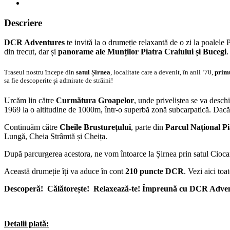
Descriere
DCR Adventures
te invită la o drumeție relaxantă de o zi la poalele
din trecut, dar și
panorame ale Munților Piatra Craiului și Bucegi
.
Traseul nostru începe din
satul Șirnea
, localitate care a devenit, în anii ‘70,
primu
sa fie descoperite și admirate de străini!
Urcăm lin către
Curmătura Groapelor
, unde priveliștea se va desch
1969 la o altitudine de 1000m, într-o superbă zonă subcarpatică. Dacă
Continuăm către
Cheile Brusturețului
, parte din
Parcul Național Pi
Lungă, Cheia Strâmtă și Cheița.
După parcurgerea acestora, ne vom întoarce la Șirnea prin satul Ciocan
Această drumeție îți va aduce în cont
210 puncte DCR
. Vezi aici toa
Descoperă!
Călătorește!
Relaxează-te! Împreună cu DCR Adven
Detalii plată: