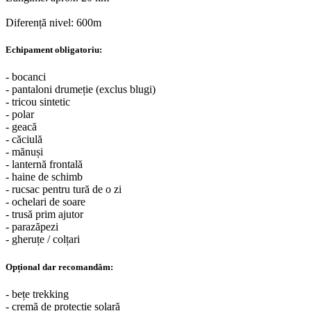
Diferență nivel: 600m
Echipament obligatoriu:
- bocanci
- pantaloni drumeție (exclus blugi)
- tricou sintetic
- polar
- geacă
- căciulă
- mănuși
- lanternă frontală
- haine de schimb
- rucsac pentru tură de o zi
- ochelari de soare
- trusă prim ajutor
- parazăpezi
- gheruțe / colțari
Opțional dar recomandăm:
- bețe trekking
- cremă de protecție solară