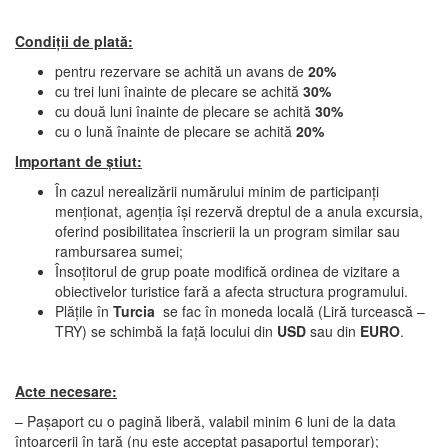
Condiții de plată:
pentru rezervare se achită un avans de
20%
cu trei luni înainte de plecare se achită
30%
cu două luni înainte de plecare se achită
30%
cu o lună înainte de plecare se achită
20%
Important
de știut:
În cazul nerealizării numărului minim de participanți
menționat, agenția își rezervă dreptul de a anula excursia,
oferind posibilitatea înscrierii la un program similar sau
rambursarea sumei;
Însoțitorul de grup poate modifică ordinea de vizitare a
obiectivelor turistice fară a afecta structura programului.
Plățile în
Turcia
se fac în moneda locală (Liră turcească –
TRY) se schimbă la față locului din
USD
sau din
EURO
.
Acte necesare:
– Pașaport cu o pagină liberă, valabil minim 6 luni de la data
întoarcerii în țară (nu este acceptat pașaportul temporar);