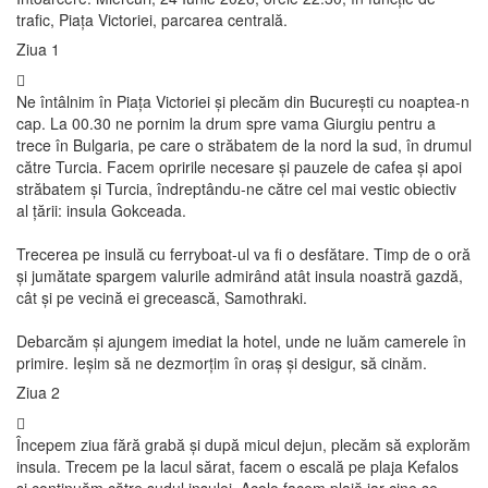
trafic, Piața Victoriei, parcarea centrală.
Ziua 1
Ne întâlnim în Piața Victoriei și plecăm din București cu noaptea-n
cap. La 00.30 ne pornim la drum spre vama Giurgiu pentru a
trece în Bulgaria, pe care o străbatem de la nord la sud, în drumul
către Turcia. Facem opririle necesare și pauzele de cafea și apoi
străbatem și Turcia, îndreptându-ne către cel mai vestic obiectiv
al țării: insula Gokceada.
Trecerea pe insulă cu ferryboat-ul va fi o desfătare. Timp de o oră
și jumătate spargem valurile admirând atât insula noastră gazdă,
cât și pe vecină ei grecească, Samothraki.
Debarcăm și ajungem imediat la hotel, unde ne luăm camerele în
primire. Ieșim să ne dezmorțim în oraș și desigur, să cinăm.
Ziua 2
Începem ziua fără grabă și după micul dejun, plecăm să explorăm
insula. Trecem pe la lacul sărat, facem o escală pe plaja Kefalos