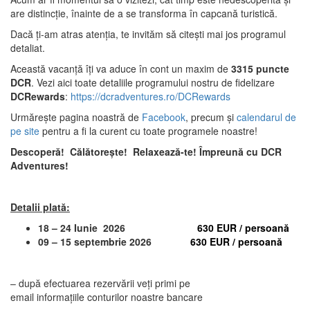
are distincţie, înainte de a se transforma în capcană turistică.
Dacă ți-am atras atenția, te invităm să citești mai jos programul
detaliat.
Această vacanță îți va aduce în cont un maxim de
3315 puncte
DCR
. Vezi aici toate detaliile programului nostru de fidelizare
DCRewards
:
https://dcradventures.ro/DCRewards
Urmărește pagina noastră de
Facebook
, precum și
calendarul de
pe site
pentru a fi la curent cu toate programele noastre!
Descoperă!
Călătorește!
Relaxează-te! Împreună cu DCR
Adventures!
Detalii plată:
18 – 24 Iunie 2026
630 EUR / persoană
09 – 15 septembrie 2026
630 EUR / persoană
– după efectuarea rezervării veți primi pe
email informațiile conturilor noastre bancare