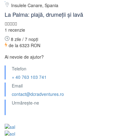
Insulele Canare, Spania
La Palma: plajă, drumeții și lavă
1 recenzie
8 zile / 7 nopți
de la
6323 RON
Ai nevoie de ajutor?
Telefon
+ 40 763 103 741
Email
contact@dcradventures.ro
Urmărește-ne