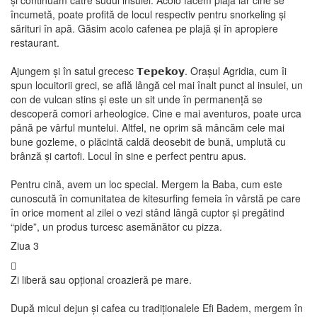
și continuăm către sudul insulei. Acolo facem plajă iar cine se
încumetă, poate profită de locul respectiv pentru snorkeling și
sărituri în apă. Găsim acolo cafenea pe plajă și în apropiere
restaurant.
Ajungem și în satul grecesc 𝗧𝗲𝗽𝗲𝗸𝗼𝘆. Orașul Agridia, cum îi
spun locuitorii greci, se află lângă cel mai înalt punct al insulei, un
con de vulcan stins și este un sit unde în permanență se
descoperă comori arheologice. Cine e mai aventuros, poate urca
până pe vârful muntelui. Altfel, ne oprim să mâncăm cele mai
bune gozleme, o plăcintă caldă deosebit de bună, umplută cu
brânză și cartofi. Locul în sine e perfect pentru apus.
Pentru cină, avem un loc special. Mergem la Baba, cum este
cunoscută în comunitatea de kitesurfing femeia în vârstă pe care
în orice moment al zilei o vezi stând lângă cuptor și pregătind
“pide”, un produs turcesc asemănător cu pizza.
Ziua 3
Zi liberă sau opțional croazieră pe mare.
După micul dejun și cafea cu tradiționalele Efi Badem, mergem în