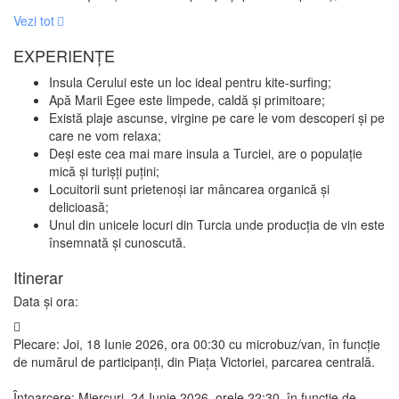
Vezi tot
EXPERIENȚE
Insula Cerului este un loc ideal pentru kite-surfing;
Apă Marii Egee este limpede, caldă și primitoare;
Există plaje ascunse, virgine pe care le vom descoperi și pe
care ne vom relaxa;
Deși este cea mai mare insula a Turciei, are o populație
mică și turișți puțini;
Locuitorii sunt prietenoși iar mâncarea organică și
delicioasă;
Unul din unicele locuri din Turcia unde producția de vin este
însemnată și cunoscută.
Itinerar
Data și ora:
Plecare: Joi, 18 Iunie 2026, ora 00:30 cu microbuz/van, în funcție
de numărul de participanți, din Piața Victoriei, parcarea centrală.
Întoarcere: Miercuri, 24 Iunie 2026, orele 22:30, în funcție de