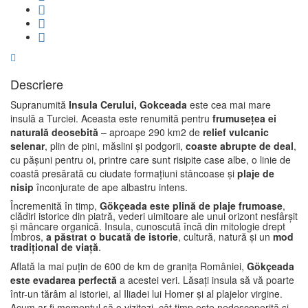
Descriere
Supranumită
Insula Cerului, Gokceada
este cea mai mare
insulă a Turciei. Aceasta este renumită pentru
frumuseţea ei
naturală deosebită
– aproape 290 km2 de
relief vulcanic
selenar
, plin de pini, măslini şi podgorii,
coaste abrupte de deal
,
cu păşuni pentru oi, printre care sunt risipite case albe, o linie de
coastă presărată cu ciudate formaţiuni stâncoase şi
plaje de
nisip
înconjurate de ape albastru intens.
Încremenită în timp,
Gökçeada este plină de plaje frumoase
,
clădiri istorice din piatră, vederi uimitoare ale unui orizont nesfârșit
și mâncare organică. Insula, cunoscută încă din mitologie drept
Imbros,
a păstrat o bucată de istorie
, cultură, natură și un
mod
tradițional de viață
.
Aflată la mai puțin de 600 de km de granița României,
Gökçeada
este evadarea perfectă
a acestei veri. Lăsați insula să vă poarte
într-un tărâm al istoriei, al Iliadei lui Homer și al plajelor virgine.
Acum ar fi momentul să o vizitezi, cât timp este nedescoperită şi