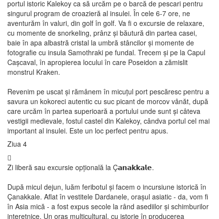
portul istoric Kalekoy ca să urcăm pe o barcă de pescari pentru
singurul program de croazieră al insulei. În cele 6-7 ore, ne
aventurăm în valuri, din golf în golf. Va fi o excursie de relaxare,
cu momente de snorkeling, prânz și băutură din partea casei,
baie în apa albastră cristal la umbră stâncilor și momente de
fotografie cu insula Samothraki pe fundal. Trecem și pe la Capul
Cașcaval, în apropierea locului în care Poseidon a zămislit
monstrul Kraken.
Revenim pe uscat și rămânem în micuțul port pescăresc pentru a
savura un kokoreci autentic cu suc picant de morcov vânăt, după
care urcăm în partea superioară a portului unde sunt și câteva
vestigii medievale, fostul castel din Kalekoy, cândva portul cel mai
important al insulei. Este un loc perfect pentru apus.
Ziua 4
Zi liberă sau excursie opțională la Ç𝗮𝗻𝗮𝗸𝗸𝗮𝗹𝗲.
După micul dejun, luăm feribotul și facem o incursiune istorică în
Çanakkale. Aflat în vestitele Dardanele, orașul asiatic - da, vom fi
în Asia mică - a fost expus secole la rând asediilor și schimburilor
interetnice. Un oraș multicultural, cu istorie în producerea