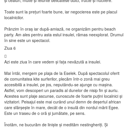
și ceaiuri, multe și felurite delicatese dulci, fructe și nucifere.
Toate sunt la prețuri foarte bune, iar negocierea este pe placul
localnicilor.
Prânzim în oraș iar după-amiază, ne organizăm pentru beach
party. Am ales pentru asta estul insulei, rămas neexplorat. Drumul
în sine este un spectacol.
Ziua 6
Azi este ziua în care vedem și fața nevăzută a insulei.
Mai întâi, mergem pe plaja de la Eselek. După spectacolul oferit
de comunitatea kite surferilor, plecăm într-o zonă mai greu
accesibilă a insulei, pe jos, neputându-se ajunge cu mașina.
Astfel, vom descoperi un paradis al dunelor de nisip fin și auriu.
Acestea sunt plaje ascunse, cunoscute de foarte puțini localnici și
vizitatori. Peisajul este mai curând unul demn de deșertul african
care sfârșește în mare, decât de o insulă din nordul mării Egee.
Este un traseu de o oră și jumătate, pe sens.
Înotăm, ne bucurăm de liniște și medităm nestingheriți. Și