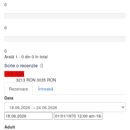
0
Slab
0
Foarte slab
0
Arată 1 - 0 din 0 în total
Scrie o recenzie
- 178 RON
3213 RON
3035 RON
de la
Rezervare
Întreabă
Data
Adult