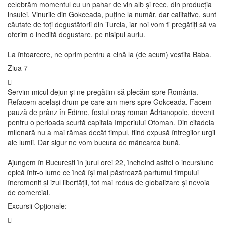
celebrăm momentul cu un pahar de vin alb și rece, din producția
insulei. Vinurile din Gokceada, puține la număr, dar calitative, sunt
căutate de toți degustătorii din Turcia, iar noi vom fi pregătiți să va
oferim o inedită degustare, pe nisipul auriu.
La întoarcere, ne oprim pentru a cină la (de acum) vestita Baba.
Ziua 7
Servim micul dejun și ne pregătim să plecăm spre România.
Refacem același drum pe care am mers spre Gokceada. Facem
pauză de prânz în Edirne, fostul oraș roman Adrianopole, devenit
pentru o perioada scurtă capitala Imperiului Otoman. Din citadela
milenară nu a mai rămas decât timpul, fiind expusă întregilor urgii
ale lumii. Dar sigur ne vom bucura de mâncarea bună.
Ajungem în București în jurul orei 22, încheind astfel o incursiune
epică într-o lume ce încă își mai păstrează parfumul timpului
încremenit și izul libertății, tot mai redus de globalizare și nevoia
de comercial.
Excursii Opționale: