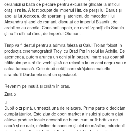
ceramicii și baza de plecare pentru excursiile ghidate la miticul
oraș 𝗧𝗿𝗼𝗶𝗮. A fost ocupat de imperiul Hiit, de perșii lui Darius și
apoi ai lui 𝗫𝗲𝗿𝘅𝗲𝘀, de spartani și atenieni, de macedonii lui
Alexandru și apoi de romani, disputat de imperiul Bizantin, de
arabii ce au asediat Constantinopole, de evrei izgoniți din Spania
și nu în ultimul rând, de imperiul Otoman.
Timp va fi destul pentru a admira faleza și Calul Troian folosit în
producția cinematografică Troy, cu Brad Pitt în rolul lui Achille. De
asemenea, putem arunca un ochi și în bazarul mare sau doar să
hălăduim pe străzile vechi și să ne relaxăm la un ceai negru sau o
cafea turcească. Cele două cetăți care străjuiesc malurile
stramtorii Dardanele sunt un spectacol.
Revenim pe insulă și cinăm în oraș.
Ziua 5
După o zi plină, urmează una de relaxare. Prima parte o dedicăm
cumpărăturilor. Este ziua de open market a insulei și putem găși
câteva produse locale deosebit de bune, cum ar fi: brânza de
capră și de oaie, măsline de consum și ulei de măsline, mirodenii