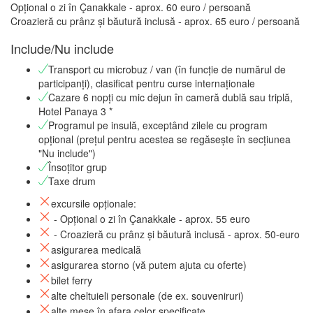
Opțional o zi în Çanakkale - aprox. 60 euro / persoană
Croazieră cu prânz și băutură inclusă - aprox. 65 euro / persoană
Include/Nu include
Transport cu microbuz / van (în funcție de numărul de
participanți), clasificat pentru curse internaționale
Cazare 6 nopți cu mic dejun în cameră dublă sau triplă,
Hotel Panaya 3 *
Programul pe insulă, exceptând zilele cu program
opțional (prețul pentru acestea se regăsește în secțiunea
"Nu include")
Însoțitor grup
Taxe drum
excursile opționale:
- Opțional o zi în Çanakkale - aprox. 55 euro
- Croazieră cu prânz și băutură inclusă - aprox. 50-euro
asigurarea medicală
asigurarea storno (vă putem ajuta cu oferte)
bilet ferry
alte cheltuieli personale (de ex. souveniruri)
alte mese în afara celor specificate