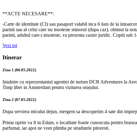
**ACTE NECESARE**:
-Carte de identitate (CI) sau pasaport valabil inca 6 luni de la intoarce
parinti sau al celui care nu insoteste minorul (dupa caz), obtinut la notar
parinti, adultul care-i insoteste, va prezenta cazier juridic. Copiii 
Vezi tot
Itinerar
Ziua 1 (06.05.2022)
Intalnire cu reprezentantul agentiei de turism DCR Adventures la Aer
Timp liber in Amsterdam pentru vizitarea orașului.
Ziua 2 (07.05.2022)
Dupa servirea micului dejun, mergem sa descoperim 4 sate din imprejur
Prima oprire va fi in Edam, o localitate foarte cunoscuta pentru branza 
parfumat, iar apoi ne vom plimba pe stradutele pitoresti.