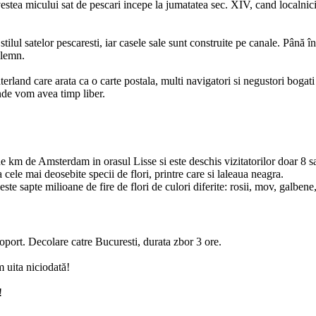
a micului sat de pescari incepe la jumatatea sec. XIV, cand localnicii 
ul satelor pescaresti, iar casele sale sunt construite pe canale. Până în
 lemn.
terland care arata ca o carte postala, multi navigatori si negustori bogati
nde vom avea timp liber.
 km de Amsterdam in orasul Lisse si este deschis vizitatorilor doar 8 s
a cele mai deosebite specii de flori, printre care si laleaua neagra.
 sapte milioane de fire de flori de culori diferite: rosii, mov, galbene, po
oport. Decolare catre Bucuresti, durata zbor 3 ore.
 uita niciodată!
!