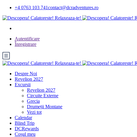
+4 0763 103 741
contact@dcradventures.ro
Autentificare
Înregistrare
Despre Noi
Revelion 2027
Excursii
Revelion 2027
Circuite Externe
Grecia
Drumeții Montane
Vezi tot
Calendar
Blind Trip
DCRewards
Coșul meu