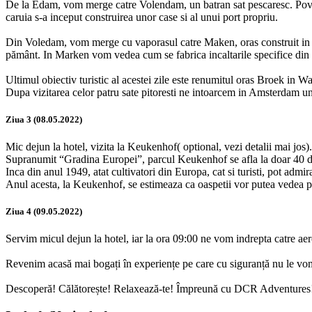
De la Edam, vom merge catre Volendam, un batran sat pescaresc. Poveste
caruia s-a inceput construirea unor case si al unui port propriu.
Din Voledam, vom merge cu vaporasul catre Maken, oras construit in stil
pământ. In Marken vom vedea cum se fabrica incaltarile specifice din
Ultimul obiectiv turistic al acestei zile este renumitul oras Broek in Wa
Dupa vizitarea celor patru sate pitoresti ne intoarcem in Amsterdam u
Ziua 3 (08.05.2022)
Mic dejun la hotel, vizita la Keukenhof( optional, vezi detalii mai jos).
Supranumit “Gradina Europei”, parcul Keukenhof se afla la doar 40 de
Inca din anul 1949, atat cultivatori din Europa, cat si turisti, pot admir
Anul acesta, la Keukenhof, se estimeaza ca oaspetii vor putea vedea peste
Ziua 4 (09.05.2022)
Servim micul dejun la hotel, iar la ora 09:00 ne vom indrepta catre aer
Revenim acasă mai bogați în experiențe pe care cu siguranță nu le vom
Descoperă! Călătorește! Relaxează-te! Împreună cu DCR Adventures