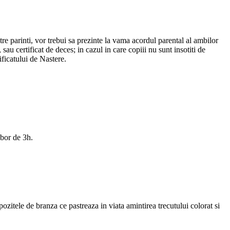
tre parinti, vor trebui sa prezinte la vama acordul parental al ambilor
 sau certificat de deces; in cazul in care copiii nu sunt insotiti de
ficatului de Nastere.
zbor de 3h.
ozitele de branza ce pastreaza in viata amintirea trecutului colorat si