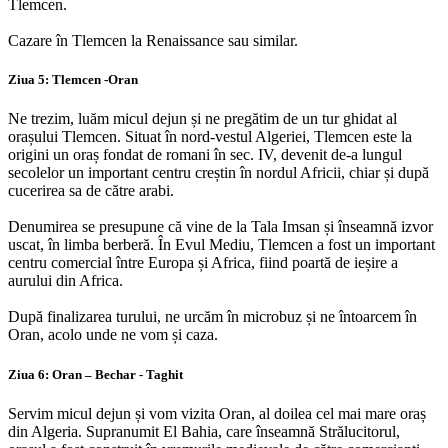
Tlemcen.
Cazare în Tlemcen la Renaissance sau similar.
Ziua 5: Tlemcen -Oran
Ne trezim, luăm micul dejun și ne pregătim de un tur ghidat al
orașului Tlemcen. Situat în nord-vestul Algeriei, Tlemcen este la
origini un oraș fondat de romani în sec. IV, devenit de-a lungul
secolelor un important centru creștin în nordul Africii, chiar și după
cucerirea sa de către arabi.
Denumirea se presupune că vine de la Tala Imsan și înseamnă izvor
uscat, în limba berberă. În Evul Mediu, Tlemcen a fost un important
centru comercial între Europa și Africa, fiind poartă de ieșire a
aurului din Africa.
După finalizarea turului, ne urcăm în microbuz și ne întoarcem în
Oran, acolo unde ne vom și caza.
Ziua 6: Oran – Bechar - Taghit
Servim micul dejun și vom vizita Oran, al doilea cel mai mare oraș
din Algeria. Supranumit El Bahia, care înseamnă Strălucitorul,