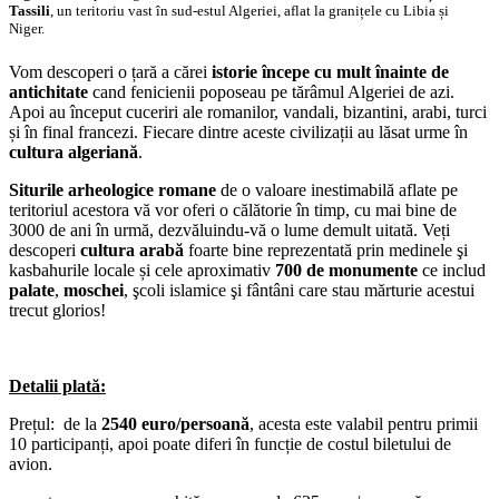
Tassili
, un teritoriu vast în sud-estul Algeriei, aflat la granițele cu Libia și
Niger.
Vom descoperi o țară a cărei
istorie începe cu mult înainte de
antichitate
cand fenicienii poposeau pe tărâmul Algeriei de azi.
Apoi au început cuceriri ale romanilor, vandali, bizantini, arabi, turci
și în final francezi. Fiecare dintre aceste civilizații au lăsat urme în
cultura algeriană
.
Siturile arheologice romane
de o valoare inestimabilă aflate pe
teritoriul acestora vă vor oferi o călătorie în timp, cu mai bine de
3000 de ani în urmă, dezvăluindu-vă o lume demult uitată. Veți
descoperi
cultura arabă
foarte bine reprezentată prin medinele şi
kasbahurile locale și cele aproximativ
700 de monumente
ce includ
palate
,
moschei
, şcoli islamice şi fântâni care stau mărturie acestui
trecut glorios!
Detalii plată:
Prețul: de la
2540 euro/persoană
, acesta este valabil pentru primii
10 participanți, apoi poate diferi în funcție de costul biletului de
avion.