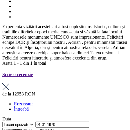
Experienta vizitării acestei tari a fost copleșitoare. Istoria , cultura și
tradițiile diferitelor epoci merita cunoscuta și văzută la fata locului.
Numeroasele monumente UNESCO sunt impresionante. Felicitări
echipe DCR și însoțitorului nostru , Adrian , pentru minunatul traseu
dezvăluit în Algeria, dar și pentru atmosfea relaxata, vesela . Adrian
a reușit sa creeze o echipa super haioasa din cei 12 excursionisti.
Felicitări pentru itinerariu și atmosfera excelenta din grup.
Arată 1 - 1 din 1 în total
Scrie o recenzie
de la
12953 RON
Rezervare
Întreabă
Data