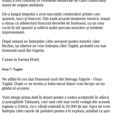
orașul a fost construit în vremurile medievale de către comercianți
mauri de origine andalusă.
De-a lungul timpului a avut mai mulți conducători printre care
spanioli, turci și francezi. Din toată această moștenire istorică, orașul
a rămas cu arhitectură franceză deosebit de frumoasă, cu un oraș
vechi în stil spaniol și edificii arabe precum moschee și fortărețe
impresionante.
După amiază ne îndreptăm către aeroport pentru transfer către
Bechar, iar ulterior ne vom îndrepta către Taghit, probabil cea mai
frumoasă oază din Algeria.
Cazare la Saoura Hotel.
Ziua 7: Taghit
Ne aflăm în cea mai frumoasă oază din întreaga Algerie - Oaza
Taghit. După ce ne trezim și luăm micul dejun vom începe un tur
ghidat al acesteia.
Vom merge prima dată în deșert pentru a vedea sculpturile în stâncă
și petroglifele Tahtaniei, care sunt cele mai vechi vestigii din această
regiune a Africii, cu o vârstă estimată la 20.000 de ani. Apoi ne vom
îndrepta către oazele de palmieri pentru a le explora, urmând ca spre