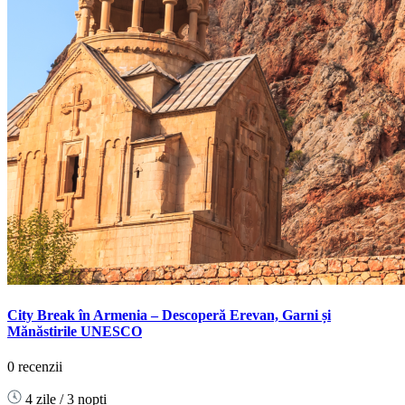
City Break în Armenia – Descoperă Erevan, Garni și
Mănăstirile UNESCO
0 recenzii
4 zile / 3 nopți