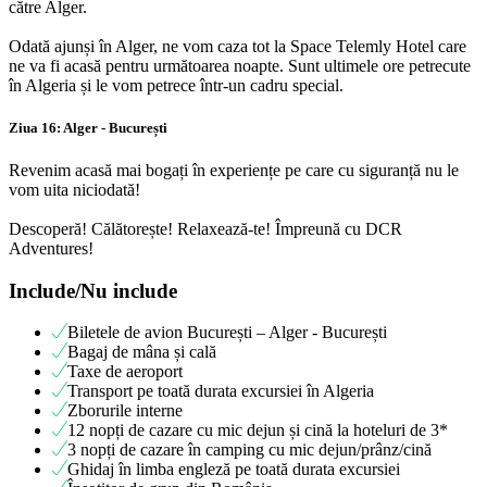
către Alger.
Odată ajunși în Alger, ne vom caza tot la Space Telemly Hotel care
ne va fi acasă pentru următoarea noapte. Sunt ultimele ore petrecute
în Algeria și le vom petrece într-un cadru special.
Ziua 16: Alger - București
Revenim acasă mai bogați în experiențe pe care cu siguranță nu le
vom uita niciodată!
Descoperă! Călătorește! Relaxează-te! Împreună cu DCR
Adventures!
Include/Nu include
Biletele de avion București – Alger - București
Bagaj de mâna și cală
Taxe de aeroport
Transport pe toată durata excursiei în Algeria
Zborurile interne
12 nopți de cazare cu mic dejun și cină la hoteluri de 3*
3 nopți de cazare în camping cu mic dejun/prânz/cină
Ghidaj în limba engleză pe toată durata excursiei