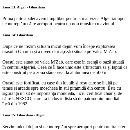
Ziua 13: Alger - Ghardaia
Prima parte a zilei avem timp liber pentru a mai vizita Alger iar apoi
ne îndreptăm către aeroport pentru un nou transfer cu avionul.
Ziua 14: Ghardaia
După ce ne trezim și luăm micul dejun vom începe explorarea
orașului Ghardia și a diverselor așezări situate pe Valea M'Zab.
Orașul este situat pe valea M'Zab, care este în esență o oază situată
în centrul Algeriei. Ceea ce îl face unic este arhitectura sa și faptul că
este construit pe o zonă stâncoasă, la altitudinea de 500 m.
Orașul este fortificat, cu case din lut alb și roșu care se înalță pe
terase și arcade spre moscheea în stil piramidă din centru. Este cu
siguranță un sit de importanță mondială, lucru certificat chiar și de
către UNESCO, care l-a inclus în lista să de patrimoniu mondial
încă din 1982.
Ziua 15: Ghardaia - Alger
Servim micul dejun și ne îndreptăm spre aeroport pentru un transfer