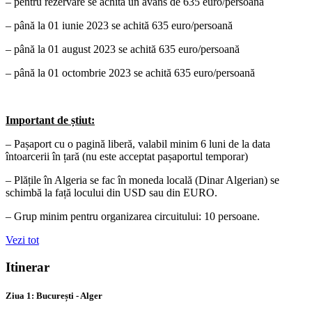
– pentru rezervare se achită un avans de 635 euro/persoană
– până la 01 iunie 2023 se achită 635 euro/persoană
– până la 01 august 2023 se achită 635 euro/persoană
– până la 01 octombrie 2023 se achită 635 euro/persoană
Important de știut:
– Pașaport cu o pagină liberă, valabil minim 6 luni de la data
întoarcerii în țară (nu este acceptat pașaportul temporar)
– Plățile în Algeria se fac în moneda locală (Dinar Algerian) se
schimbă la față locului din USD sau din EURO.
–
Grup minim pentru organizarea circuitului: 10 persoane.
Vezi tot
Itinerar
Ziua 1: București - Alger