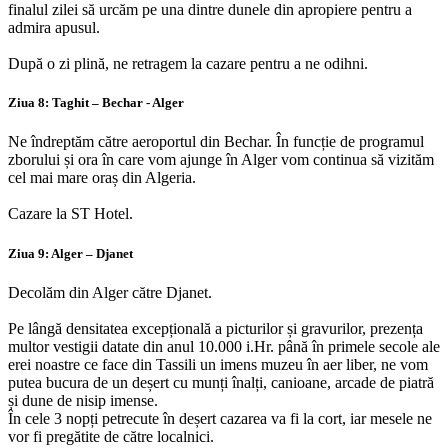
finalul zilei să urcăm pe una dintre dunele din apropiere pentru a
admira apusul.
După o zi plină, ne retragem la cazare pentru a ne odihni.
Ziua 8: Taghit – Bechar - Alger
Ne îndreptăm către aeroportul din Bechar. În funcție de programul
zborului și ora în care vom ajunge în Alger vom continua să vizităm
cel mai mare oraș din Algeria.
Cazare la ST Hotel.
Ziua 9: Alger – Djanet
Decolăm din Alger către Djanet.
Pe lângă densitatea excepțională a picturilor și gravurilor, prezența
multor vestigii datate din anul 10.000 i.Hr. până în primele secole ale
erei noastre ce face din Tassili un imens muzeu în aer liber, ne vom
putea bucura de un deșert cu munți înalți, canioane, arcade de piatră
și dune de nisip imense.
În cele 3 nopți petrecute în deșert cazarea va fi la cort, iar mesele ne
vor fi pregătite de către localnici.