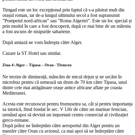
Timgad este un loc excepțional prin faptul că s-a păstrat mult din
orașul roman, iar de-a lungul ultimului secol a fost supranumit
”Pompeiul nord-african” sau ”Roma Algeriei”. Este un loc special și
prin modul în care a fost descoperit, după ce mai bine de un mileniu
a fost ascuns de nisipurile sahariene.
După amiază ne vom îndrepta către Alger.
Cazare la ST Hotel sau similar.
Ziua 4: Alger – Tipasa – Oran - Tlemcen
Ne trezim de dimineață, mâncăm de micul dejun și ne urcăm în
microbuz pentru că urmează un drum de 70 km către Tipasa, unul
dintre cele mai atrăgătoare orașe antice africane aflate pe coasta
Mediteranei.
Acesta este recunoscut pentru frumusețea sa, cât și pentru importanța
sa istorică, fiind fondat în sec. V î.Hr de către un marinar fenician,
urmând apoi să devină un important centru comercial al civilizației
greco-romane.
După prânz ne îndreptăm către aeroportul din Alger pentru un
transfer către Oran cu avionul, ca mai apoi să ne îndreptăm către