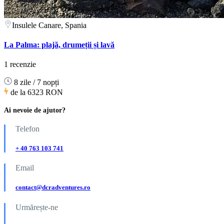
Insulele Canare, Spania
La Palma: plajă, drumeții și lavă
1 recenzie
8 zile / 7 nopți
de la
6323 RON
Ai nevoie de ajutor?
Telefon
+ 40 763 103 741
Email
contact@dcradventures.ro
Urmărește-ne