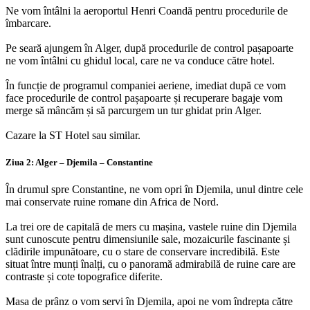
Ne vom întâlni la aeroportul Henri Coandă pentru procedurile de
îmbarcare.
Pe seară ajungem în Alger, după procedurile de control pașapoarte
ne vom întâlni cu ghidul local, care ne va conduce către hotel.
În funcție de programul companiei aeriene, imediat după ce vom
face procedurile de control pașapoarte și recuperare bagaje vom
merge să mâncăm și să parcurgem un tur ghidat prin Alger.
Cazare la ST Hotel sau similar.
Ziua 2: Alger – Djemila – Constantine
În drumul spre Constantine, ne vom opri în Djemila, unul dintre cele
mai conservate ruine romane din Africa de Nord.
La trei ore de capitală de mers cu mașina, vastele ruine din Djemila
sunt cunoscute pentru dimensiunile sale, mozaicurile fascinante și
clădirile impunătoare, cu o stare de conservare incredibilă. Este
situat între munți înalți, cu o panoramă admirabilă de ruine care are
contraste și cote topografice diferite.
Masa de prânz o vom servi în Djemila, apoi ne vom îndrepta către