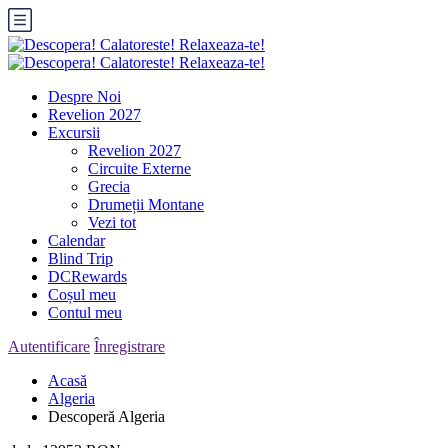
Despre Noi
Revelion 2027
Excursii
Revelion 2027
Circuite Externe
Grecia
Drumeții Montane
Vezi tot
Calendar
Blind Trip
DCRewards
Coșul meu
Contul meu
Autentificare
Înregistrare
Acasă
Algeria
Descoperă Algeria