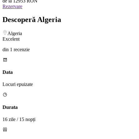
de la
12953 RON
Rezervare
Descoperă Algeria
Algeria
Excelent
din 1 recenzie
Data
Locuri epuizate
Durata
16 zile / 15 nopți