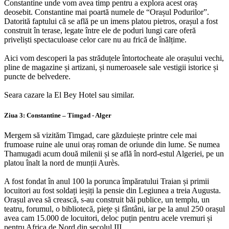
Constantine unde vom avea timp pentru a explora acest oraș
deosebit. Constantine mai poartă numele de “Orașul Podurilor”.
Datorită faptului că se află pe un imens platou pietros, orașul a fost
construit în terase, legate între ele de poduri lungi care oferă
priveliști spectaculoase celor care nu au frică de înălțime.
Aici vom descoperi la pas străduțele întortocheate ale orașului vechi,
pline de magazine și artizani, și numeroasele sale vestigii istorice și
puncte de belvedere.
Seara cazare la El Bey Hotel sau similar.
Ziua 3: Constantine – Timgad - Alger
Mergem să vizităm Timgad, care găzduiește printre cele mai
frumoase ruine ale unui oraș roman de oriunde din lume. Se numea
Thamugadi acum două milenii și se află în nord-estul Algeriei, pe un
platou înalt la nord de munții Aurès.
A fost fondat în anul 100 la porunca împăratului Traian și primii
locuitori au fost soldați ieșiți la pensie din Legiunea a treia Augusta.
Orașul avea să crească, s-au construit băi publice, un templu, un
teatru, forumul, o bibliotecă, piețe și fântâni, iar pe la anul 250 orașul
avea cam 15.000 de locuitori, deloc puțin pentru acele vremuri și
pentru Africa de Nord din secolul III.