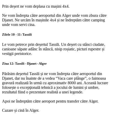
Prin deșert ne vom deplasa cu mașini 4x4.
Ne vom îndrepta către aeroportul din Alger unde vom zbura către
Djanet. Ne urcăm în mașinile 4x4 și ne îndreptăm către camping
unde vom servi cina.
Zilele 10 - 11: Tassili
Le vom petrece prin deșertul Tassili. Un deșert cu stânci ciudate,
canioane săpate adânc în stâncă, nisip roșiatic, picturi rupestre și
vestigii preistorice.
Ziua 12: Tassili - Djanet - Alger
Părăsim deșertul Tassili și ne vom îndrepta către aeroportul din
Djanet, dar nu înainte de a vedea “Vaca care plânge”, o faimoasa
gravură realizată în urmă cu aproximativ 8000 ani. Această lucrare
folosește o excepţională tehnică a jocului de lumini și umbre,
rezultatul fiind o prezentare realistă a unei legende.
Apoi ne îndreptăm către aeroport pentru transfer către Alger.
Cazare și cină în Alger.