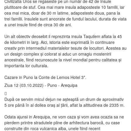
Civilizatia Uros se regaseste pe un număr de 42 de insule
plutitoare de stuf. Cea mai mare insula adaposteste 10 familii, iar
cea mai mica, doar de 30 m latime, adaposteste doua, pana la
trei familii. Insulele sunt ancorate de fundul lacului, durata de viata
a unei insule fiind de circa 30 de ani.
Un alt obiectiv deosebit il reprezinta insula Taquilem aflata la 45
de kilometri in larg. Aici, istoria este exprimată în continuare
creativ prin intermediul materialelor tesute de locuitori. Acestea au
un design complex și colorat si aduc un omagiu mostenirii
ancestrale, fiind recunoscute la nivel mondial pentru calitatea și
importanta lor culturala.
Cazare in Puno la Conte de Lemos Hotel 3*.
Ziua 12 (03.10.2022) - Puno - Arequipa
După ce servim micul dejun ne așteaptă un drum de aproximativ
5 ore până în al doilea oraș al țării, aflat la altitudinea de 2335 m.
Odata ajunsi in Arequipa, ne vom caza și vom avea ocazia sa ne
pierdem printre stradutele pline de arhitectura barocă, cu case
construite din roca vulcanica alba, unele fiind recent