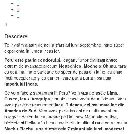
Descriere
Te invităm alături de noi la sfarsitul lunii septembrie într-o super
experienta în lumea incasilor.
Peru este patria condorului
, leagănul unor civilizații antice
extrem de avansate precum
Nortechico
,
Moche
si
Chimu
, țara
cu cea mai mare varietate de specii de pești din lume, cu plaje
încă neexplorate și cu oameni care par a purta nostalgia
Imperiului Incas
.
Ce vom face 2 saptamani în Peru? Vom vizita orasele
Lima,
Cusco, Ica
si
Arequipa
, temple incase vechi de mii de ani. Vom
avea parte de relaxare pe
lacul Titicaca, cel mai mare lac din
America de Sud
. Vom avea parte insa si de multa aventura:
buggy in desert la Ica, urcare pe Rainbow Mountain, rafting,
biciclete și tiroliana în Inca Jungle. Nu în ultimul rand vom urca la
Machu Picchu
,
una dintre cele 7 minuni ale lumii moderne!