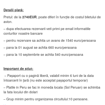
Detalii plată:
Pretul: de la
2740EUR
, poate diferi în funcție de costul biletului de
avion.
– dupa efectuarea rezervarii veti primi pe email informatiile
conturilor noastre bancare
– pentru rezervare sa achita un avans de 1540 euro/persoana
– pana la 01 august se achita 660 euro/persoana
– pana la 10 septembrie se achita 540 euro/persoana
Important de știut:
– Pașaport cu o pagină liberă, valabil minim 6 luni de la data
întoarcerii în țară (nu este acceptat pașaportul temporar)
– Platile in Peru se fac in moneda locala (Sol Peruan) se schimba
la fata locului din dolari
– Grup minim pentru organizarea circuitului:10 persoane.