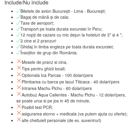
Include/Nu include
Biletele de avion București - Lima - București;
Bagaj de mână și de cala;
Taxe de aeroport;
Transport pe toata durata excursiei în Peru;
12 nopți de cazare cu mic dejun la hoteluri de 3* si 4 *;
2 cine si 2 pranzuri
Ghidaj în limba engleza pe toata durata excursiei;
Însoțitor de grup din România;
Mesele de pranz si cina,
Tips pentru ghizii locali;
Optionala Ica Parcas - 100 dolari/pers
Plimbarea cu barca pe lacul Titicaca - 40 dolari/pers
Intrarea Machu Pichu - 60 dolari/pers
Autobuz Aqua Calientes - Machu Pichu - 12 dolari/pers,
se poate urca si pe jos in 45 de minute,
Posibil test PCR;
asigurarea storno + medicala (va putem ajuta cu oferte);
alte cheltuieli personale (de ex. suveniruri)