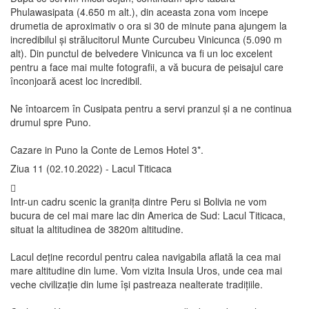
Phulawasipata (4.650 m alt.), din aceasta zona vom incepe
drumetia de aproximativ o ora si 30 de minute pana ajungem la
incredibilul și strălucitorul Munte Curcubeu Vinicunca (5.090 m
alt). Din punctul de belvedere Vinicunca va fi un loc excelent
pentru a face mai multe fotografii, a vă bucura de peisajul care
înconjoară acest loc incredibil.
Ne întoarcem în Cusipata pentru a servi pranzul și a ne continua
drumul spre Puno.
Cazare in Puno la Conte de Lemos Hotel 3*.
Ziua 11 (02.10.2022) - Lacul Titicaca
Intr-un cadru scenic la granița dintre Peru si Bolivia ne vom
bucura de cel mai mare lac din America de Sud: Lacul Titicaca,
situat la altitudinea de 3820m altitudine.
Lacul deține recordul pentru calea navigabila aflată la cea mai
mare altitudine din lume. Vom vizita Insula Uros, unde cea mai
veche civilizație din lume își pastreaza nealterate tradițiile.