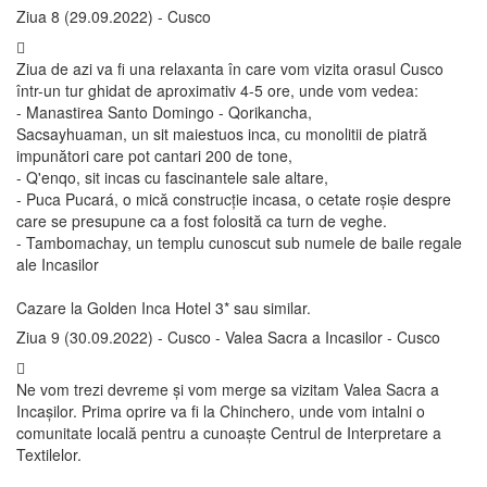
Ziua 8 (29.09.2022) - Cusco
Ziua de azi va fi una relaxanta în care vom vizita orasul Cusco
într-un tur ghidat de aproximativ 4-5 ore, unde vom vedea:
- Manastirea Santo Domingo - Qorikancha,
Sacsayhuaman, un sit maiestuos inca, cu monolitii de piatră
impunători care pot cantari 200 de tone,
- Q'enqo, sit incas cu fascinantele sale altare,
- Puca Pucará, o mică construcție incasa, o cetate roșie despre
care se presupune ca a fost folosită ca turn de veghe.
- Tambomachay, un templu cunoscut sub numele de baile regale
ale Incasilor
Cazare la Golden Inca Hotel 3* sau similar.
Ziua 9 (30.09.2022) - Cusco - Valea Sacra a Incasilor - Cusco
Ne vom trezi devreme și vom merge sa vizitam Valea Sacra a
Incașilor. Prima oprire va fi la Chinchero, unde vom intalni o
comunitate locală pentru a cunoaște Centrul de Interpretare a
Textilelor.