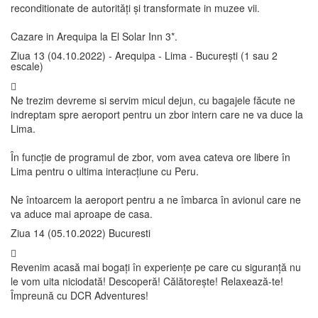
reconditionate de autorități și transformate in muzee vii.
Cazare in Arequipa la El Solar Inn 3*.
Ziua 13 (04.10.2022) - Arequipa - Lima - București (1 sau 2
escale)
Ne trezim devreme si servim micul dejun, cu bagajele făcute ne
indreptam spre aeroport pentru un zbor intern care ne va duce la
Lima.
În funcție de programul de zbor, vom avea cateva ore libere în
Lima pentru o ultima interacțiune cu Peru.
Ne întoarcem la aeroport pentru a ne îmbarca în avionul care ne
va aduce mai aproape de casa.
Ziua 14 (05.10.2022) Bucuresti
Revenim acasă mai bogați în experiențe pe care cu siguranță nu
le vom uita niciodată! Descoperă! Călătorește! Relaxează-te!
Împreună cu DCR Adventures!