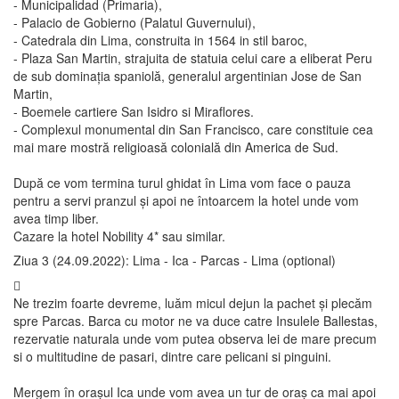
- Municipalidad (Primaria),
- Palacio de Gobierno (Palatul Guvernului),
- Catedrala din Lima, construita in 1564 in stil baroc,
- Plaza San Martin, strajuita de statuia celui care a eliberat Peru
de sub dominația spaniolă, generalul argentinian Jose de San
Martin,
- Boemele cartiere San Isidro si Miraflores.
- Complexul monumental din San Francisco, care constituie cea
mai mare mostră religioasă colonială din America de Sud.
După ce vom termina turul ghidat în Lima vom face o pauza
pentru a servi pranzul și apoi ne întoarcem la hotel unde vom
avea timp liber.
Cazare la hotel Nobility 4* sau similar.
Ziua 3 (24.09.2022): Lima - Ica - Parcas - Lima (optional)
Ne trezim foarte devreme, luăm micul dejun la pachet și plecăm
spre Parcas. Barca cu motor ne va duce catre Insulele Ballestas,
rezervatie naturala unde vom putea observa lei de mare precum
si o multitudine de pasari, dintre care pelicani si pinguini.
Mergem în orașul Ica unde vom avea un tur de oraș ca mai apoi