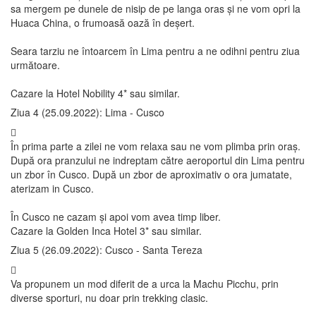
sa mergem pe dunele de nisip de pe langa oras și ne vom opri la
Huaca China, o frumoasă oază în deșert.
Seara tarziu ne întoarcem în Lima pentru a ne odihni pentru ziua
următoare.
Cazare la Hotel Nobility 4* sau similar.
Ziua 4 (25.09.2022): Lima - Cusco
În prima parte a zilei ne vom relaxa sau ne vom plimba prin oraș.
După ora pranzului ne indreptam către aeroportul din Lima pentru
un zbor în Cusco. După un zbor de aproximativ o ora jumatate,
aterizam in Cusco.
În Cusco ne cazam și apoi vom avea timp liber.
Cazare la Golden Inca Hotel 3* sau similar.
Ziua 5 (26.09.2022): Cusco - Santa Tereza
Va propunem un mod diferit de a urca la Machu Picchu, prin
diverse sporturi, nu doar prin trekking clasic.