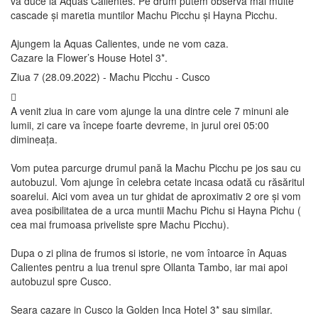
va duce la Aquas Calientes. Pe drum putem observa mai multe
cascade și maretia muntilor Machu Picchu și Hayna Picchu.
Ajungem la Aquas Calientes, unde ne vom caza.
Cazare la Flower’s House Hotel 3*.
Ziua 7 (28.09.2022) - Machu Picchu - Cusco
A venit ziua in care vom ajunge la una dintre cele 7 minuni ale
lumii, zi care va începe foarte devreme, in jurul orei 05:00
dimineața.
Vom putea parcurge drumul pană la Machu Picchu pe jos sau cu
autobuzul. Vom ajunge în celebra cetate incasa odată cu răsăritul
soarelui. Aici vom avea un tur ghidat de aproximativ 2 ore și vom
avea posibilitatea de a urca muntii Machu Pichu si Hayna Pichu (
cea mai frumoasa priveliste spre Machu Picchu).
Dupa o zi plina de frumos si istorie, ne vom întoarce în Aquas
Calientes pentru a lua trenul spre Ollanta Tambo, iar mai apoi
autobuzul spre Cusco.
Seara cazare in Cusco la Golden Inca Hotel 3* sau similar.