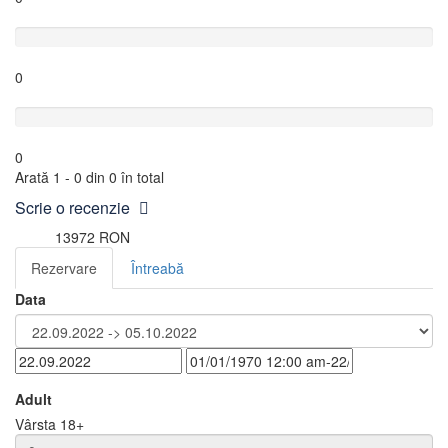
Slab
0
Foarte slab
0
Arată 1 - 0 din 0 în total
Scrie o recenzie
13972 RON
de la
Rezervare
Întreabă
Data
Adult
Vârsta 18+