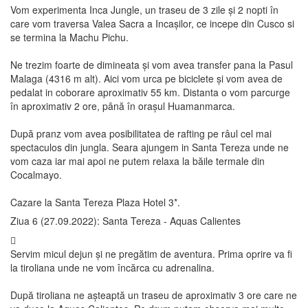
Vom experimenta Inca Jungle, un traseu de 3 zile și 2 nopti în
care vom traversa Valea Sacra a Incașilor, ce incepe din Cusco si
se termina la Machu Pichu.
Ne trezim foarte de dimineata și vom avea transfer pana la Pasul
Malaga (4316 m alt). Aici vom urca pe biciclete și vom avea de
pedalat in coborare aproximativ 55 km. Distanta o vom parcurge
în aproximativ 2 ore, până în orașul Huamanmarca.
După pranz vom avea posibilitatea de rafting pe râul cel mai
spectaculos din jungla. Seara ajungem in Santa Tereza unde ne
vom caza iar mai apoi ne putem relaxa la băile termale din
Cocalmayo.
Cazare la Santa Tereza Plaza Hotel 3*.
Ziua 6 (27.09.2022): Santa Tereza - Aquas Calientes
Servim micul dejun și ne pregătim de aventura. Prima oprire va fi
la tiroliana unde ne vom încărca cu adrenalina.
După tiroliana ne așteaptă un traseu de aproximativ 3 ore care ne