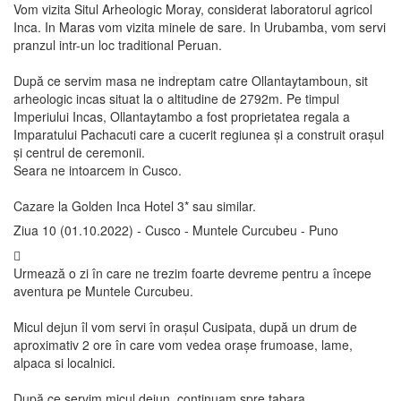
Vom vizita Situl Arheologic Moray, considerat laboratorul agricol
Inca. In Maras vom vizita minele de sare. In Urubamba, vom servi
pranzul intr-un loc traditional Peruan.
După ce servim masa ne indreptam catre Ollantaytamboun, sit
arheologic incas situat la o altitudine de 2792m. Pe timpul
Imperiului Incas, Ollantaytambo a fost proprietatea regala a
Imparatului Pachacuti care a cucerit regiunea și a construit orașul
și centrul de ceremonii.
Seara ne intoarcem in Cusco.
Cazare la Golden Inca Hotel 3* sau similar.
Ziua 10 (01.10.2022) - Cusco - Muntele Curcubeu - Puno
Urmează o zi în care ne trezim foarte devreme pentru a începe
aventura pe Muntele Curcubeu.
Micul dejun îl vom servi în orașul Cusipata, după un drum de
aproximativ 2 ore în care vom vedea orașe frumoase, lame,
alpaca si localnici.
După ce servim micul dejun, continuam spre tabara