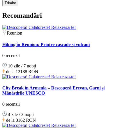
Recomandări
Reunion
Hiking în Reunion: Printre cascade și vulcani
0 recenzii
10 zile / 7 nopți
de la
12188 RON
City Break în Armenia – Descoperă Erevan, Garni și
Mănăstirile UNESCO
0 recenzii
4 zile / 3 nopți
de la
3162 RON