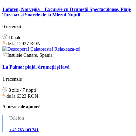
Lofoten, Norvegia – Excursie cu Drumeții Spectaculoase, Plaje
Turcoaz și Soarele de la Miezul Nopții
0 recenzii
10 zile
de la
12927 RON
Insulele Canare, Spania
La Palma: plajă, drumeții și lavă
1 recenzie
8 zile / 7 nopți
de la
6323 RON
Ai nevoie de ajutor?
Telefon
+ 40 763 103 741