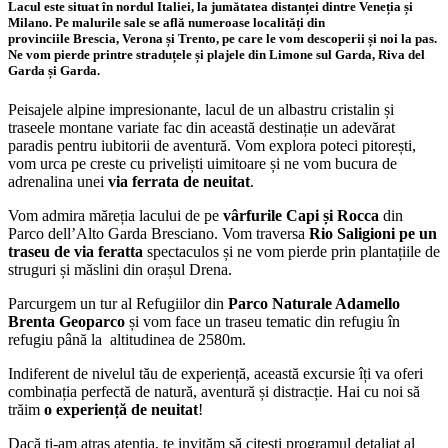
Lacul este situat în nordul Italiei, la jumătatea distanței dintre Veneția și
Milano. Pe malurile sale se află numeroase localități din
provinciile Brescia, Verona și Trento, pe care le vom descoperii și noi la pas.
Ne vom pierde printre straduțele și plajele
din Limone sul Garda, Riva del
Garda și Garda.
Peisajele alpine impresionante, lacul de un albastru cristalin și
traseele montane variate fac din această destinație un adevărat
paradis pentru iubitorii de aventură. Vom explora poteci pitorești,
vom urca pe creste cu priveliști uimitoare și ne vom bucura de
adrenalina unei
via ferrata de neuitat
.
Vom admira măreția lacului de pe
vârfurile Capi și Rocca
din
Parco dell’Alto Garda Bresciano. Vom traversa
Rio Saligioni pe un
traseu de via feratta
spectaculos și ne vom pierde prin plantațiile de
struguri și măslini din orașul Drena.
Parcurgem un tur al Refugiilor din
Parco Naturale Adamello
Brenta Geoparco
și vom face un traseu tematic din refugiu în
refugiu până la altitudinea de 2580m.
Indiferent de nivelul tău de experiență, această excursie îți va oferi
combinația perfectă de natură, aventură și distracție. Hai cu noi să
trăim
o experiență de neuitat
!
Dacă ți-am atras atenția, te invităm să citești programul detaliat al