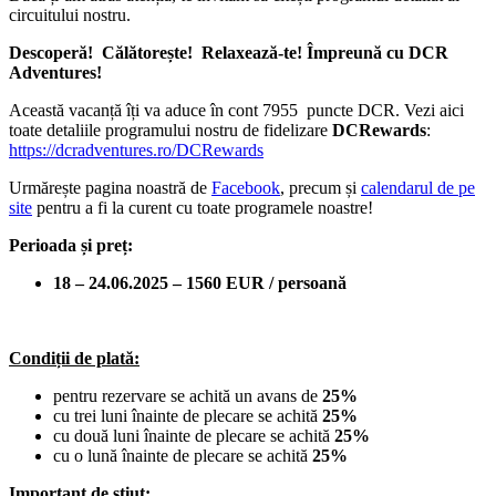
circuitului nostru.
Descoperă!
Călătorește!
Relaxează-te! Împreună cu DCR
Adventures!
Această vacanță îți va aduce în cont
7955
puncte DCR. Vezi aici
toate detaliile programului nostru de fidelizare
DCRewards
:
https://dcradventures.ro/DCRewards
Urmărește pagina noastră de
Facebook
, precum și
calendarul de pe
site
pentru a fi la curent cu toate programele noastre!
Perioada și preț:
18 –
24.06.2025 – 1560 EUR / persoană
Condiții de plată:
pentru rezervare se achită un avans de
2
5%
cu trei luni înainte de plecare se achită
25%
cu două luni înainte de plecare se achită
25%
cu o lună înainte de plecare se achită
25%
Important
de știut: