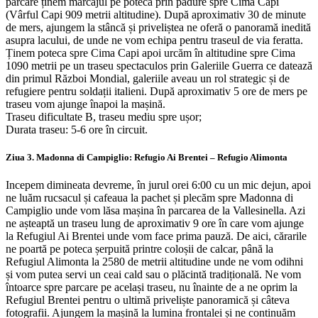
parcare ținem marcajul pe potecă prin pădure spre Cima Capi
(Vârful Capi 909 metrii altitudine). După aproximativ 30 de minute
de mers, ajungem la stâncă și priveliștea ne oferă o panoramă inedită
asupra lacului, de unde ne vom echipa pentru traseul de via feratta.
Ținem poteca spre Cima Capi apoi urcăm în altitudine spre Cima
1090 metrii pe un traseu spectaculos prin Galeriile Guerra ce datează
din primul Război Mondial, galeriile aveau un rol strategic și de
refugiere pentru soldații italieni. După aproximativ 5 ore de mers pe
traseu vom ajunge înapoi la mașină.
Traseu dificultate B, traseu mediu spre ușor;
Durata traseu: 5-6 ore în circuit.
Ziua 3. Madonna di Campiglio: Refugio Ai Brentei – Refugio Alimonta
Incepem dimineata devreme, în jurul orei 6:00 cu un mic dejun, apoi
ne luăm rucsacul și cafeaua la pachet și plecăm spre Madonna di
Campiglio unde vom lăsa mașina în parcarea de la Vallesinella. Azi
ne așteaptă un traseu lung de aproximativ 9 ore în care vom ajunge
la Refugiul Ai Brentei unde vom face prima pauză. De aici, cărarile
ne poartă pe poteca șerpuită printre coloșii de calcar, până la
Refugiul Alimonta la 2580 de metrii altitudine unde ne vom odihni
și vom putea servi un ceai cald sau o plăcintă tradițională. Ne vom
întoarce spre parcare pe același traseu, nu înainte de a ne oprim la
Refugiul Brentei pentru o ultimă priveliște panoramică și câteva
fotografii. Ajungem la mașină la lumina frontalei și ne continuăm