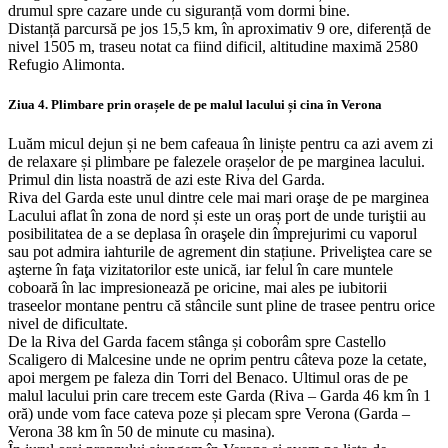
drumul spre cazare unde cu siguranță vom dormi bine.
Distanță parcursă pe jos 15,5 km, în aproximativ 9 ore, diferență de
nivel 1505 m, traseu notat ca fiind dificil, altitudine maximă 2580
Refugio Alimonta.
Ziua 4. Plimbare prin orașele de pe malul lacului și cina în Verona
Luăm micul dejun și ne bem cafeaua în liniște pentru ca azi avem zi
de relaxare și plimbare pe falezele orașelor de pe marginea lacului.
Primul din lista noastră de azi este Riva del Garda.
Riva del Garda este unul dintre cele mai mari oraşe de pe marginea
Lacului aflat în zona de nord și este un oraș port de unde turiştii au
posibilitatea de a se deplasa în oraşele din împrejurimi cu vaporul
sau pot admira iahturile de agrement din stațiune. Priveliştea care se
aşterne în faţa vizitatorilor este unică, iar felul în care muntele
coboară în lac impresionează pe oricine, mai ales pe iubitorii
traseelor montane pentru că stâncile sunt pline de trasee pentru orice
nivel de dificultate.
De la Riva del Garda facem stânga și coborâm spre Castello
Scaligero di Malcesine unde ne oprim pentru câteva poze la cetate,
apoi mergem pe faleza din Torri del Benaco. Ultimul oras de pe
malul lacului prin care trecem este Garda (Riva – Garda 46 km în 1
oră) unde vom face cateva poze și plecam spre Verona (Garda –
Verona 38 km în 50 de minute cu masina).