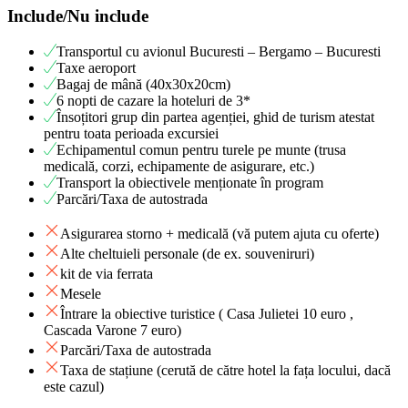
Include/Nu include
Transportul cu avionul Bucuresti – Bergamo – Bucuresti
Taxe aeroport
Bagaj de mână (40x30x20cm)
6 nopti de cazare la hoteluri de 3*
Însoțitori grup din partea agenției, ghid de turism atestat
pentru toata perioada excursiei
Echipamentul comun pentru turele pe munte (trusa
medicală, corzi, echipamente de asigurare, etc.)
Transport la obiectivele menționate în program
Parcări/Taxa de autostrada
Asigurarea storno + medicală (vă putem ajuta cu oferte)
Alte cheltuieli personale (de ex. souveniruri)
kit de via ferrata
Mesele
Întrare la obiective turistice ( Casa Julietei 10 euro ,
Cascada Varone 7 euro)
Parcări/Taxa de autostrada
Taxa de stațiune (cerută de către hotel la fața locului, dacă
este cazul)