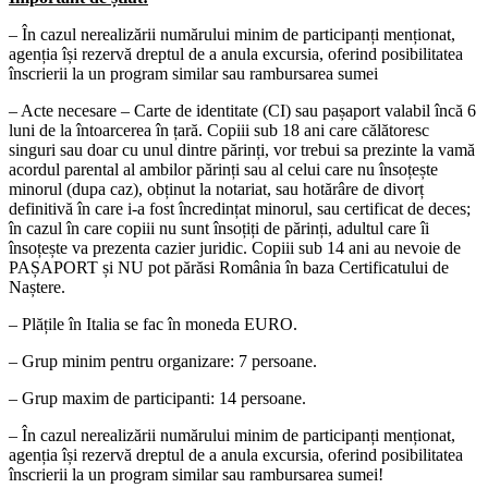
– În cazul nerealizării numărului minim de participanți menționat,
agenția își rezervă dreptul de a anula excursia, oferind posibilitatea
înscrierii la un program similar sau rambursarea sumei
– Acte necesare – Carte de identitate (CI) sau pașaport valabil încă 6
luni de la întoarcerea în țară. Copiii sub 18 ani care călătoresc
singuri sau doar cu unul dintre părinți, vor trebui sa prezinte la vamă
acordul parental al ambilor părinți sau al celui care nu însoțește
minorul (dupa caz), obținut la notariat, sau hotărâre de divorț
definitivă în care i-a fost încredințat minorul, sau certificat de deces;
în cazul în care copiii nu sunt însoțiți de părinți, adultul care îi
însoțește va prezenta cazier juridic. Copiii sub 14 ani au nevoie de
PAȘAPORT și NU pot părăsi România în baza Certificatului de
Naștere.
– Plățile în Italia se fac în moneda EURO.
– Grup minim pentru organizare: 7 persoane.
– Grup maxim de participanti: 14 persoane.
– În cazul nerealizării numărului minim de participanți menționat,
agenția își rezervă dreptul de a anula excursia, oferind posibilitatea
înscrierii la un program similar sau rambursarea sumei!