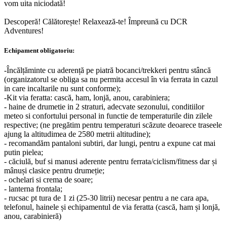
vom uita niciodată!
Descoperă! Călătorește! Relaxează-te! Împreună cu DCR
Adventures!
Echipament obligatoriu:
-Încălțăminte cu aderență pe piatră bocanci/trekkeri pentru stâncă
(organizatorul se obliga sa nu permita accesul în via ferrata in cazul
in care incaltarile nu sunt conforme);
-Kit via feratta: cască, ham, lonjă, anou, carabiniera;
- haine de drumetie in 2 straturi, adecvate sezonului, conditiilor
meteo si confortului personal in functie de temperaturile din zilele
respective; (ne pregătim pentru temperaturi scăzute deoarece traseele
ajung la altitudimea de 2580 metrii altitudine);
- recomandăm pantaloni subtiri, dar lungi, pentru a expune cat mai
putin pielea;
- căciulă, buf si manusi aderente pentru ferrata/ciclism/fitness dar și
mânuși clasice pentru drumeție;
- ochelari si crema de soare;
- lanterna frontala;
- rucsac pt tura de 1 zi (25-30 litrii) necesar pentru a ne cara apa,
telefonul, hainele și echipamentul de via feratta (cască, ham și lonjă,
anou, carabinieră)