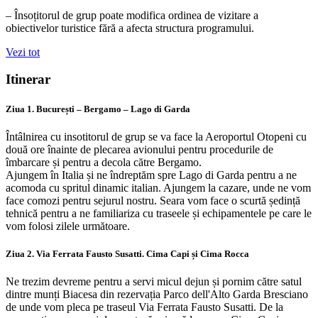
– Însoțitorul de grup poate modifica ordinea de vizitare a
obiectivelor turistice fără a afecta structura programului.
Vezi tot
Itinerar
Ziua 1. București – Bergamo – Lago di Garda
Întâlnirea cu insotitorul de grup se va face la Aeroportul Otopeni cu
două ore înainte de plecarea avionului pentru procedurile de
îmbarcare și pentru a decola către Bergamo.
Ajungem în Italia și ne îndreptăm spre Lago di Garda pentru a ne
acomoda cu spritul dinamic italian. Ajungem la cazare, unde ne vom
face comozi pentru sejurul nostru. Seara vom face o scurtă ședință
tehnică pentru a ne familiariza cu traseele și echipamentele pe care le
vom folosi zilele următoare.
Ziua 2. Via Ferrata Fausto Susatti. Cima Capi și Cima Rocca
Ne trezim devreme pentru a servi micul dejun și pornim către satul
dintre munți Biacesa din rezervația Parco dell'Alto Garda Bresciano
de unde vom pleca pe traseul Via Ferrata Fausto Susatti. De la