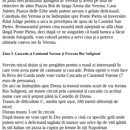
În jurul orei pranzului ajungem în Verona și avem pe lista de
obiective de atins Piazza Brà de langa Arena din Verona; Casa
Juletei; Piazza delle Erbe unde putem savura o gelato delicioasă;
Catedrala din Verona și ne îndreptăm spre Ponte Pietra să traversăm
Râul Adige pentru a urca la priveliștea de apus de la Castelul San
Pietro. Restaurantul pentru cina noastră mult așteptată se află chiar
lângă Ponte Pietra, deci după ce ne asigurăm că toată lumea a făcut
destule fotografii, vom coborâ pentru a servi cina și a petrece
ultimele cateva ore în Verona.
Ziua 5. Cascada și Canionul Varone și Ferrata Rio Saligioni
Servim micul dejun și ne pregătim pentru o nouă zi interesantă în
care vom avea parte de canioane și cascade. Prima oprire o vom face
în Riva del Garda unde vom vizita Cascada și Canionul Varone (7
euro de persoana).
De aici ne îndreptăm spre Drena la traseul nostru scurt de via ferrata
Rio Saligioni, un traseu circuit prin canionul și cascada cu același
nume care urcă șerpuit până la Castello di Drena.
Traseu de dificultate C, mediu spre ușor, 180 metrii diferență de
nivel;
Durata traseu 3 ore în circuit.
După traseu ne vom opri în Dro pentru o cină cu specific grill unde
putem servi o delicioasă tagliata di manzo sau orice tip de vită gătită
în stil italian ori pizza la cuptor pe lemne în stil Napoletan