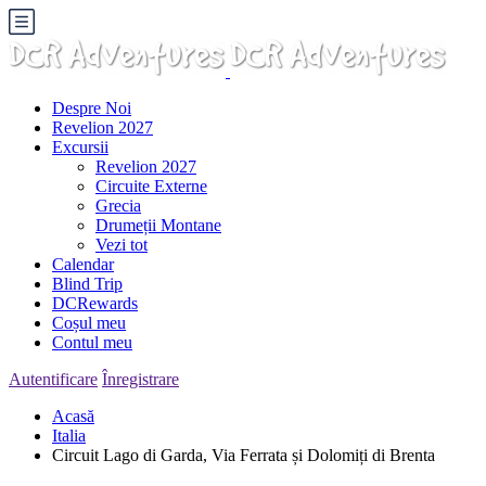
Despre Noi
Revelion 2027
Excursii
Revelion 2027
Circuite Externe
Grecia
Drumeții Montane
Vezi tot
Calendar
Blind Trip
DCRewards
Coșul meu
Contul meu
Autentificare
Înregistrare
Acasă
Italia
Circuit Lago di Garda, Via Ferrata și Dolomiți di Brenta