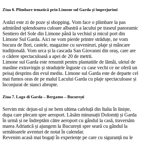
Ziua 6. Plimbare tematică prin Limone sul Garda și împrejurimi
Astăzi este zi de poze și shopping. Vom face o plimbare la pas
admirând splendoarea culoare albastră a lacului pe traseul panoramic
Sentiero del Sole din Limone până la vechiul și micul port din
Limone Sul Garda. Aici ne vom pierde printre străduțe, ne vom
bucura de flori, castele, magazine cu suveniruri, plaje și mâncare
tradițională. Vom urca și la cascada San Giovanni din oraș, care are
o cădere spectaculoasă a apei de 20 de metrii.
Limone sul Garda este renumit pentru plantatiile de lămâi, uleiul de
masline extravirgin și straduțele înguste cu case vechi ce ne oferă un
peisaj desprins din evul mediu. Limone sul Garda este de departe cel
mai fumos oras de pe malul Lacului Garda cu plaje spectaculoase și
înconjurat de stanci abrupte.
Ziua 7. Lago di Garda – Bergamo – București
Servim mic dejun-ul și ne bem ultima cafeluță din Italia în liniște,
dupa care plecam spre aeroport. Lăsăm minunații Dolomiți și Garda
în urmă și ne îndreptăm către aeroport cu gândul la casă, traversăm
marea Adriatică și ajungem la București spre seară cu gândul la
următoarele aventuri de notat în calendar.
Revenim acasă mai bogați în experiențe pe care cu siguranță nu le