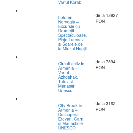
Varful Korab
de la
12927
Lofoten,
RON
Norvegia –
Excursie cu
Drumeții
Spectaculoase,
Plaje Turcoaz
și Soarele de
la Miezul Nopții
de la
7394
Circuit activ in
RON
Armenia –
Varful
Azhdahak,
Tatev si
Manastiri
Unesco
de la
3162
City Break în
RON
Armenia –
Descoperă
Erevan, Garni
și Mănăstirile
UNESCO