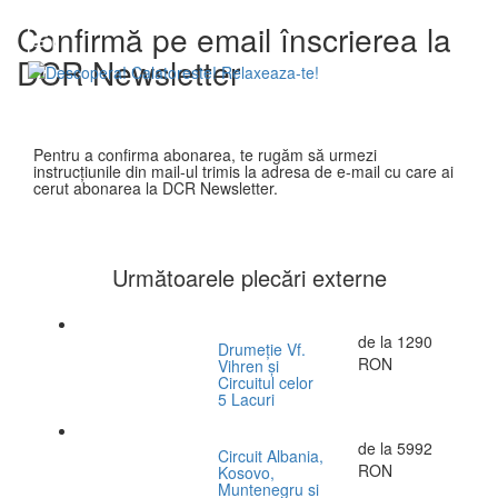
Confirmă pe email înscrierea la
DCR Newsletter
Pentru a confirma abonarea, te rugăm să urmezi
instrucțiunile din mail-ul trimis la adresa de e-mail cu care ai
cerut abonarea la DCR Newsletter.
Următoarele plecări externe
de la
1290
Drumeție Vf.
RON
Vihren și
Circuitul celor
5 Lacuri
de la
5992
Circuit Albania,
RON
Kosovo,
Muntenegru si