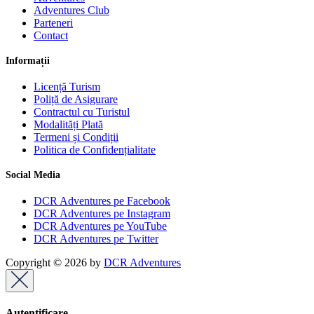
Adventures Club
Parteneri
Contact
Informații
Licență Turism
Poliță de Asigurare
Contractul cu Turistul
Modalități Plată
Termeni și Condiții
Politica de Confidențialitate
Social Media
DCR Adventures pe Facebook
DCR Adventures pe Instagram
DCR Adventures pe YouTube
DCR Adventures pe Twitter
Copyright © 2026 by
DCR Adventures
Autentificare