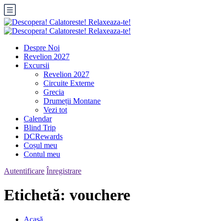
Despre Noi
Revelion 2027
Excursii
Revelion 2027
Circuite Externe
Grecia
Drumeții Montane
Vezi tot
Calendar
Blind Trip
DCRewards
Coșul meu
Contul meu
Autentificare
Înregistrare
Etichetă:
vouchere
Acasă