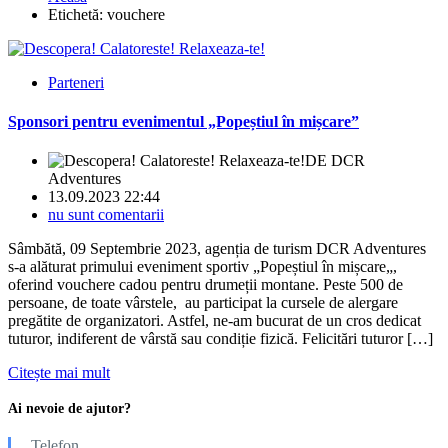
Etichetă:
vouchere
Parteneri
Sponsori pentru evenimentul „Popeștiul în mișcare”
DE
DCR
Adventures
13.09.2023 22:44
nu sunt comentarii
Sâmbătă, 09 Septembrie 2023, agenția de turism DCR Adventures
s-a alăturat primului eveniment sportiv „Popeștiul în mișcare„,
oferind vouchere cadou pentru drumeții montane. Peste 500 de
persoane, de toate vârstele, au participat la cursele de alergare
pregătite de organizatori. Astfel, ne-am bucurat de un cros dedicat
tuturor, indiferent de vârstă sau condiție fizică. Felicitări tuturor […]
Citește mai mult
Ai nevoie de ajutor?
Telefon