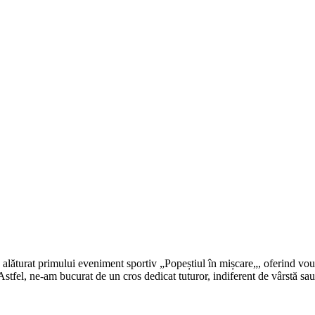
lăturat primului eveniment sportiv „Popeștiul în mișcare„, oferind vou
 Astfel, ne-am bucurat de un cros dedicat tuturor, indiferent de vârstă sau 