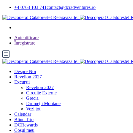
+4 0763 103 741
contact@dcradventures.ro
Autentificare
Înregistrare
Despre Noi
Revelion 2027
Excursii
Revelion 2027
Circuite Externe
Grecia
Drumeții Montane
Vezi tot
Calendar
Blind Trip
DCRewards
Coșul meu