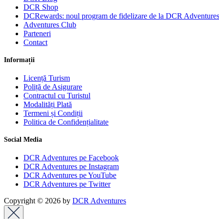
DCR Shop
DCRewards: noul program de fidelizare de la DCR Adventure
Adventures Club
Parteneri
Contact
Informații
Licență Turism
Poliță de Asigurare
Contractul cu Turistul
Modalități Plată
Termeni și Condiții
Politica de Confidențialitate
Social Media
DCR Adventures pe Facebook
DCR Adventures pe Instagram
DCR Adventures pe YouTube
DCR Adventures pe Twitter
Copyright © 2026 by
DCR Adventures