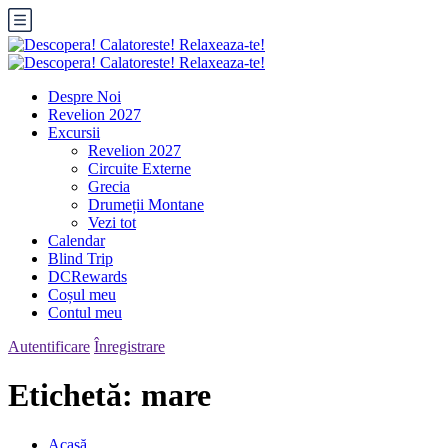
Despre Noi
Revelion 2027
Excursii
Revelion 2027
Circuite Externe
Grecia
Drumeții Montane
Vezi tot
Calendar
Blind Trip
DCRewards
Coșul meu
Contul meu
Autentificare
Înregistrare
Etichetă:
mare
Acasă