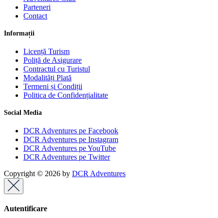
Parteneri
Contact
Informații
Licență Turism
Poliță de Asigurare
Contractul cu Turistul
Modalități Plată
Termeni și Condiții
Politica de Confidențialitate
Social Media
DCR Adventures pe Facebook
DCR Adventures pe Instagram
DCR Adventures pe YouTube
DCR Adventures pe Twitter
Copyright © 2026 by
DCR Adventures
Autentificare