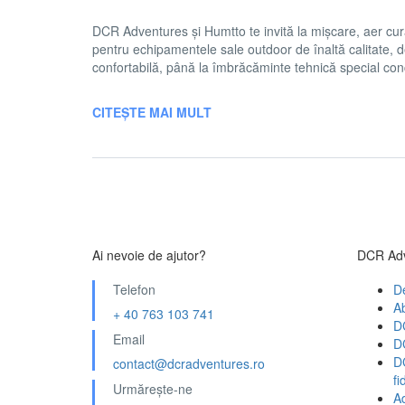
DCR Adventures și Humtto te invită la mișcare, aer cur
pentru echipamentele sale outdoor de înaltă calitate, d
confortabilă, până la îmbrăcăminte tehnică special con
CITEȘTE MAI MULT
Ai nevoie de ajutor?
DCR Adv
Telefon
D
A
+ 40 763 103 741
D
Email
D
D
contact@dcradventures.ro
fi
Urmărește-ne
A