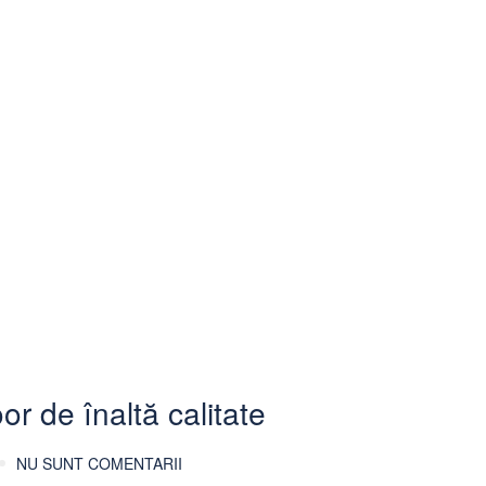
outdoor
CALENDAR
BLIND TRIP
DCREWARDS
COȘ
r de înaltă calitate
NU SUNT COMENTARII