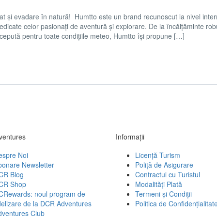
at și evadare în natură! Humtto este un brand recunoscut la nivel inter
edicate celor pasionați de aventură și explorare. De la încălțăminte rob
cepută pentru toate condițiile meteo, Humtto își propune […]
entures
Informații
espre Noi
Licență Turism
bonare Newsletter
Poliță de Asigurare
CR Blog
Contractul cu Turistul
CR Shop
Modalități Plată
CRewards: noul program de
Termeni și Condiții
delizare de la DCR Adventures
Politica de Confidențialitat
dventures Club