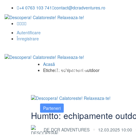
+4 0763 103 741
contact@dcradventures.ro
Etichetă:
echipament 
Autentificare
Înregistrare
Acasă
Etichetă:
echipament outdoor
DESPRE NOI
REVELION 2027
EXCURSII
Parteneri
Humtto: echipamente outdoo
DE
DCR ADVENTURES
12.03.2025 10:00