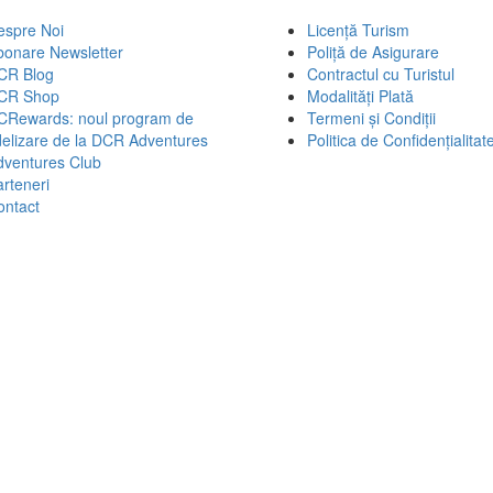
espre Noi
Licență Turism
bonare Newsletter
Poliță de Asigurare
CR Blog
Contractul cu Turistul
CR Shop
Modalități Plată
CRewards: noul program de
Termeni și Condiții
delizare de la DCR Adventures
Politica de Confidențialitat
dventures Club
rteneri
ontact