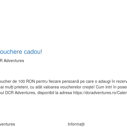
vouchere cadou!
 Adventures
CALENDAR
BLIND TRIP
DCREWARDS
COȘ
 voucher de 100 RON pentru fiecare persoană pe care o adaugi în rezer
ai mulți prieteni, cu atât valoarea voucherelor crește! Cum intri în pose
l DCR Adventures, disponibil la adresa https://dcradventures.ro/Cale
entures
Informații