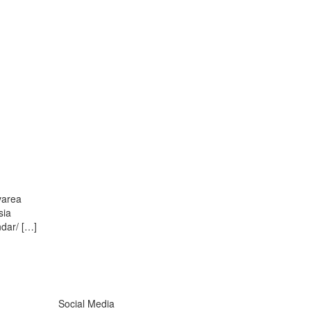
UL MEU
CONTUL MEU
varea
sia
ndar/ […]
Social Media