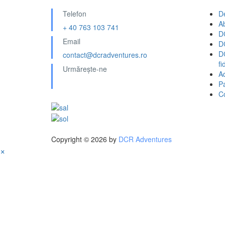
Telefon
D
A
+ 40 763 103 741
D
Email
D
D
contact@dcradventures.ro
fi
Urmărește-ne
A
Pa
C
Copyright © 2026 by
DCR Adventures
×