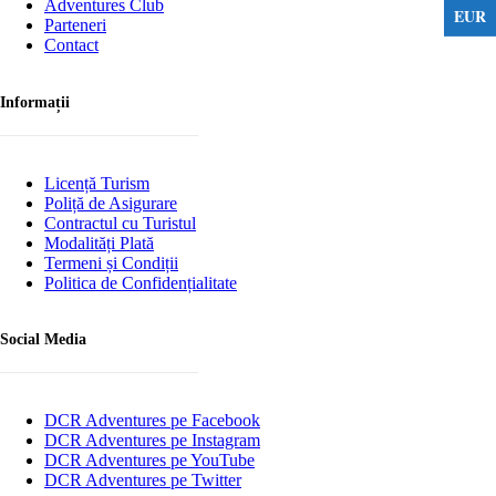
Adventures Club
EUR
Parteneri
Contact
Informații
Licență Turism
Poliță de Asigurare
Contractul cu Turistul
Modalități Plată
Termeni și Condiții
Politica de Confidențialitate
Social Media
DCR Adventures pe Facebook
DCR Adventures pe Instagram
DCR Adventures pe YouTube
DCR Adventures pe Twitter