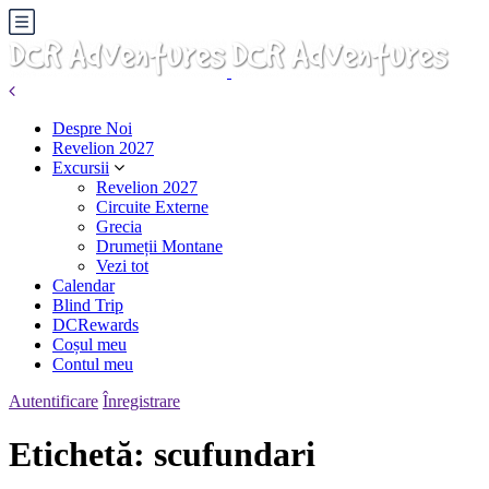
Despre Noi
Revelion 2027
Excursii
Revelion 2027
Circuite Externe
Grecia
Drumeții Montane
Vezi tot
Calendar
Blind Trip
DCRewards
Coșul meu
Contul meu
Autentificare
Înregistrare
Etichetă:
scufundari