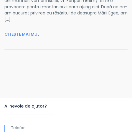
cel mai înalt vârf al insulei, Vf. Fengari (1611m) este o
provocare pentru montaniarzii care ajung aici. După ce ne-
am bucurat privirea cu răsăritul de deasupra Mării Egee, am
[…]
CITEȘTE MAI MULT
Ai nevoie de ajutor?
Telefon