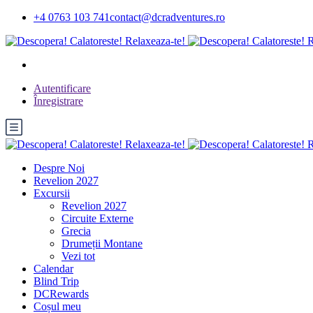
+4 0763 103 741
contact@dcradventures.ro
Autentificare
Înregistrare
Despre Noi
Revelion 2027
Excursii
Revelion 2027
Circuite Externe
Grecia
Drumeții Montane
Vezi tot
Calendar
Blind Trip
DCRewards
Coșul meu