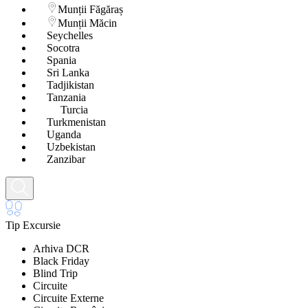
Munții Făgăraș
Munții Măcin
Seychelles
Socotra
Spania
Sri Lanka
Tadjikistan
Tanzania
Turcia
Turkmenistan
Uganda
Uzbekistan
Zanzibar
Tip Excursie
Arhiva DCR
Black Friday
Blind Trip
Circuite
Circuite Externe