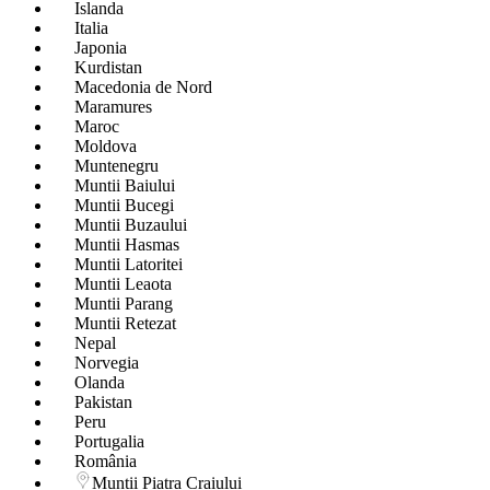
Islanda
Italia
Japonia
Kurdistan
Macedonia de Nord
Maramures
Maroc
Moldova
Muntenegru
Muntii Baiului
Muntii Bucegi
Muntii Buzaului
Muntii Hasmas
Muntii Latoritei
Muntii Leaota
Muntii Parang
Muntii Retezat
Nepal
Norvegia
Olanda
Pakistan
Peru
Portugalia
România
Muntii Piatra Craiului