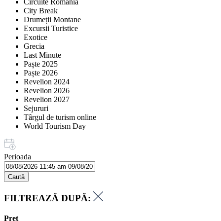
Circuite România
City Break
Drumeții Montane
Excursii Turistice
Exotice
Grecia
Last Minute
Paște 2025
Paște 2026
Revelion 2024
Revelion 2026
Revelion 2027
Sejururi
Târgul de turism online
World Tourism Day
Perioada
Caută
FILTREAZĂ DUPĂ:
Preț