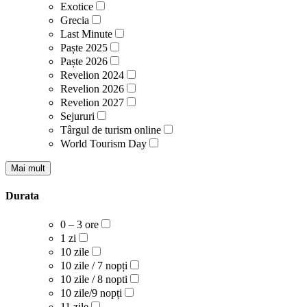
Exotice
Grecia
Last Minute
Paște 2025
Paște 2026
Revelion 2024
Revelion 2026
Revelion 2027
Sejururi
Târgul de turism online
World Tourism Day
Mai mult
Durata
0 – 3 ore
1 zi
10 zile
10 zile / 7 nopți
10 zile / 8 nopti
10 zile/9 nopți
11 zile