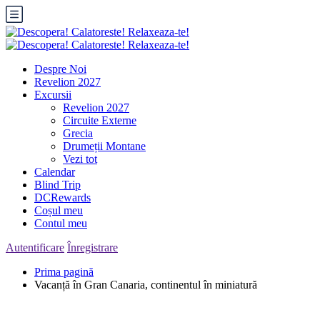
Despre Noi
Revelion 2027
Excursii
Revelion 2027
Circuite Externe
Grecia
Drumeții Montane
Vezi tot
Calendar
Blind Trip
DCRewards
Coșul meu
Contul meu
Autentificare
Înregistrare
Prima pagină
Vacanță în Gran Canaria, continentul în miniatură