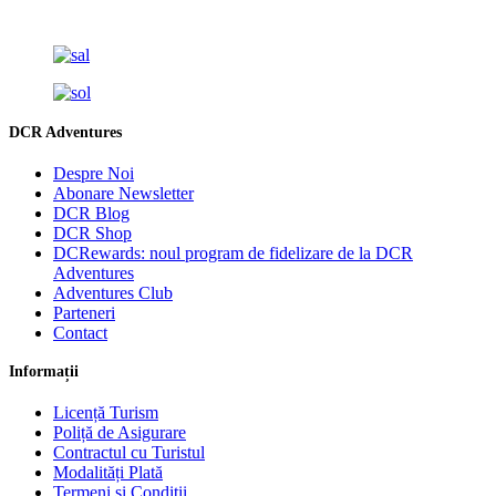
DCR Adventures
Despre Noi
Abonare Newsletter
DCR Blog
DCR Shop
DCRewards: noul program de fidelizare de la DCR
Adventures
Adventures Club
Parteneri
Contact
Informații
Licență Turism
Poliță de Asigurare
Contractul cu Turistul
Modalități Plată
Termeni și Condiții