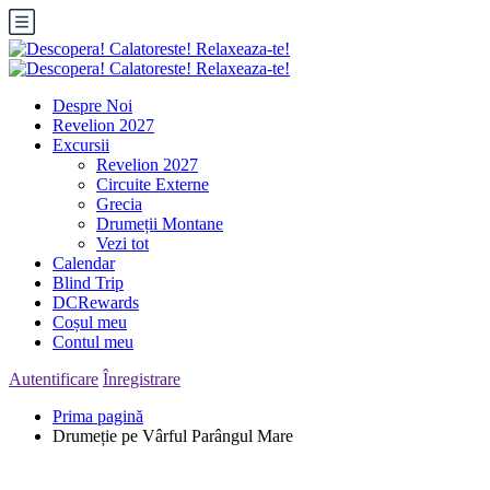
Despre Noi
Revelion 2027
Excursii
Revelion 2027
Circuite Externe
Grecia
Drumeții Montane
Vezi tot
Calendar
Blind Trip
DCRewards
Coșul meu
Contul meu
Autentificare
Înregistrare
Prima pagină
Drumeție pe Vârful Parângul Mare