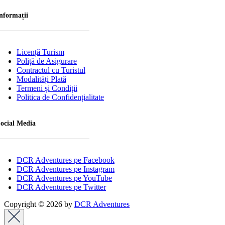
nformații
Licență Turism
Poliță de Asigurare
Contractul cu Turistul
Modalități Plată
Termeni și Condiții
Politica de Confidențialitate
ocial Media
DCR Adventures pe Facebook
DCR Adventures pe Instagram
DCR Adventures pe YouTube
DCR Adventures pe Twitter
Copyright © 2026 by
DCR Adventures