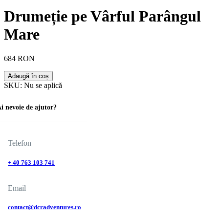
Drumeție pe Vârful Parângul
Mare
684 RON
Adaugă în coș
SKU:
Nu se aplică
i nevoie de ajutor?
Telefon
+ 40 763 103 741
Email
contact@dcradventures.ro