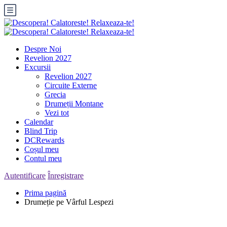
Despre Noi
Revelion 2027
Excursii
Revelion 2027
Circuite Externe
Grecia
Drumeții Montane
Vezi tot
Calendar
Blind Trip
DCRewards
Coșul meu
Contul meu
Autentificare
Înregistrare
Prima pagină
Drumeție pe Vârful Lespezi