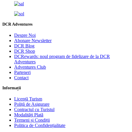
DCR Adventures
Despre Noi
Abonare Newsletter
DCR Blog
DCR Shop
DCRewards: noul program de fidelizare de la DCR
Adventures
Adventures Club
Parteneri
Contact
Informații
Licență Turism
Poliță de Asigurare
Contractul cu Turistul
Modalități Plată
Termeni și Condiții
Politica de Confidențialitate