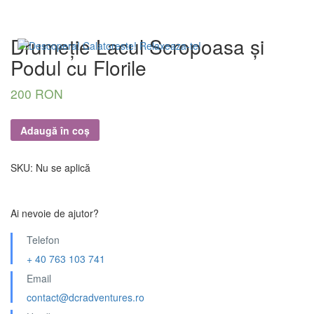
Drumeție Lacul Scropoasa și
Podul cu Florile
200 RON
Adaugă în coș
SKU:
Nu se aplică
Ai nevoie de ajutor?
Telefon
+ 40 763 103 741
Email
contact@dcradventures.ro