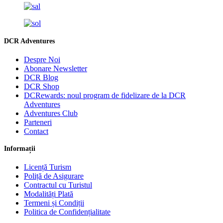
DCR Adventures
Despre Noi
Abonare Newsletter
DCR Blog
DCR Shop
DCRewards: noul program de fidelizare de la DCR
Adventures
Adventures Club
Parteneri
Contact
Informații
Licență Turism
Poliță de Asigurare
Contractul cu Turistul
Modalități Plată
Termeni și Condiții
Politica de Confidențialitate