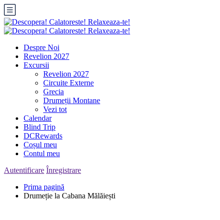
Despre Noi
Revelion 2027
Excursii
Revelion 2027
Circuite Externe
Grecia
Drumeții Montane
Vezi tot
Calendar
Blind Trip
DCRewards
Coșul meu
Contul meu
Autentificare
Înregistrare
Prima pagină
Drumeție la Cabana Mălăiești