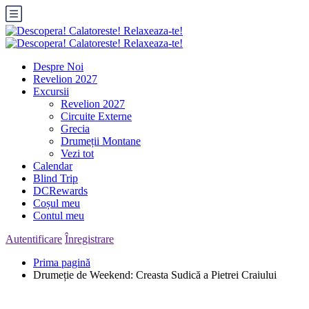
Despre Noi
Revelion 2027
Excursii
Revelion 2027
Circuite Externe
Grecia
Drumeții Montane
Vezi tot
Calendar
Blind Trip
DCRewards
Coșul meu
Contul meu
Autentificare
Înregistrare
Prima pagină
Drumeție de Weekend: Creasta Sudică a Pietrei Craiului