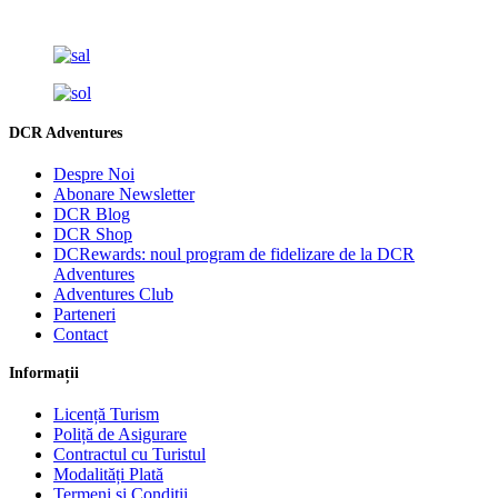
DCR Adventures
Despre Noi
Abonare Newsletter
DCR Blog
DCR Shop
DCRewards: noul program de fidelizare de la DCR
Adventures
Adventures Club
Parteneri
Contact
Informații
Licență Turism
Poliță de Asigurare
Contractul cu Turistul
Modalități Plată
Termeni și Condiții