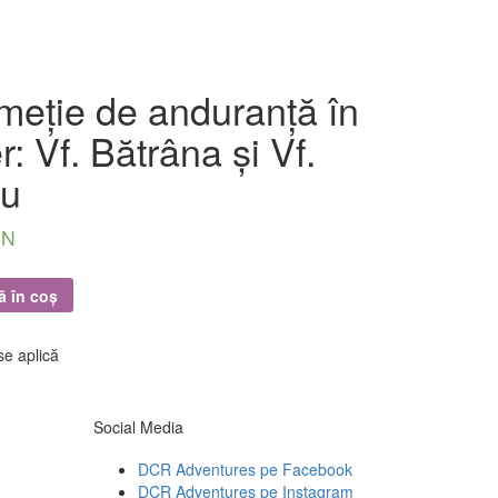
meție de anduranță în
r: Vf. Bătrâna și Vf.
u
ON
UL MEU
CONTUL MEU
 în coș
se aplică
Social Media
DCR Adventures pe Facebook
DCR Adventures pe Instagram