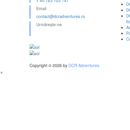
+ 40 763 103 741
D
Email
D
D
contact@dcradventures.ro
fi
Urmărește-ne
A
Pa
C
Copyright © 2026 by
DCR Adventures
×