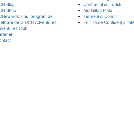
CR Blog
Contractul cu Turistul
CR Shop
Modalități Plată
CRewards: noul program de
Termeni și Condiții
delizare de la DCR Adventures
Politica de Confidențialitat
dventures Club
rteneri
ontact