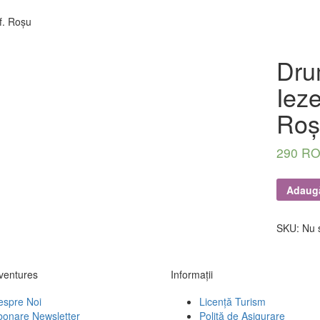
f. Roșu
Dru
Ieze
Roș
290 R
CALENDAR
BLIND TRIP
DCREWARDS
COȘ
Adaugă
SKU:
Nu 
entures
Informații
espre Noi
Licență Turism
bonare Newsletter
Poliță de Asigurare