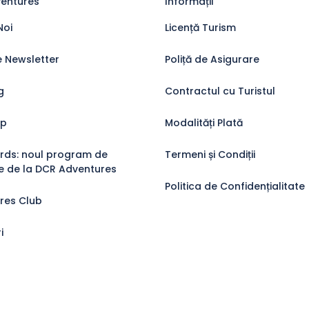
entures
Informații
Noi
Licență Turism
 Newsletter
Poliță de Asigurare
g
Contractul cu Turistul
op
Modalități Plată
ds: noul program de
Termeni și Condiții
re de la DCR Adventures
Politica de Confidențialitate
res Club
i