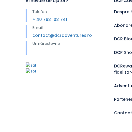
Ai nevoie de ajutor?
DCR Adv
Telefon
Despre 
+ 40 763 103 741
Abonare
Email
contact@dcradventures.ro
DCR Blo
Urmărește-ne
DCR Sh
DCRewar
fideliza
Adventu
Partener
Contact