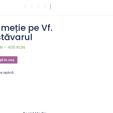
Autentificare
Înregistrare
ND TRIP
DCREWARDS
COȘUL MEU
meție pe Vf.
tăvarul
N – 400 RON
ă în coș
se aplică