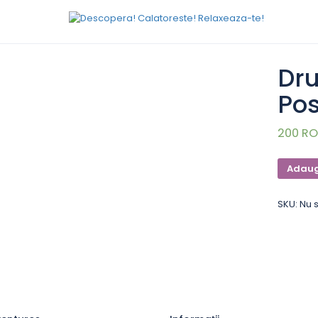
REVELION 2027
EXCURSII
CALENDAR
BLI
Dru
Pos
200 RO
Adaug
SKU:
Nu 