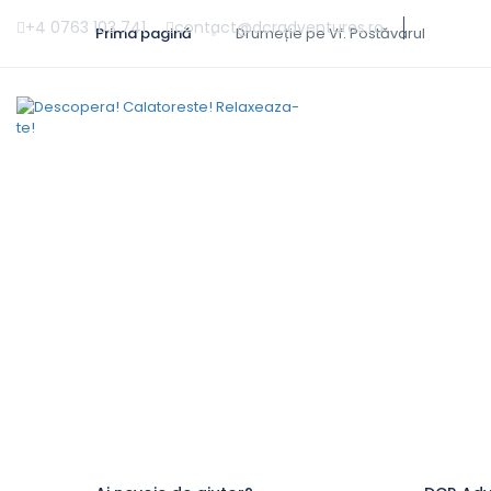
+4 0763 103 741
contact@dcradventures.ro
Prima pagină
Drumeție pe Vf. Postăvarul
DESPRE NOI
CONTUL MEU